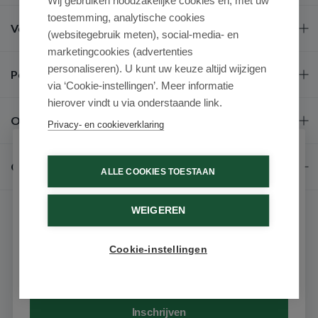
Wij gebruiken noodzakelijke cookies en, met uw
toestemming, analytische cookies
Veel gestelde vragen
(websitegebruik meten), social-media- en
marketingcookies (advertenties
personaliseren). U kunt uw keuze altijd wijzigen
Populaire merken
via ‘Cookie-instellingen’. Meer informatie
hierover vindt u via onderstaande link.
Over ons
Privacy- en cookieverklaring
Schrijf je in voor onze nieuwsbrief
Contact
ALLE COOKIES TOESTAAN
Ontvang als eerste de beste aanbiedingen en persoonlijk
advies
WEIGEREN
Voornaam
Cookie-instellingen
Email
© 2026 - Medimart.be.
Inschrijven