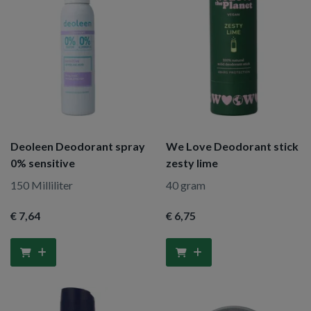
Deoleen Deodorant spray
We Love Deodorant stick
0% sensitive
zesty lime
150 Milliliter
40 gram
€ 7
,64
€ 6
,75