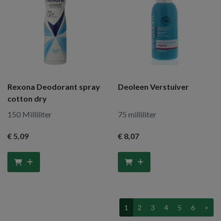
Rexona Deodorant spray
Deoleen Verstuiver
cotton dry
150 Milliliter
75 milliliter
€ 5
,09
€ 8
,07
1
2
3
4
5
6
>