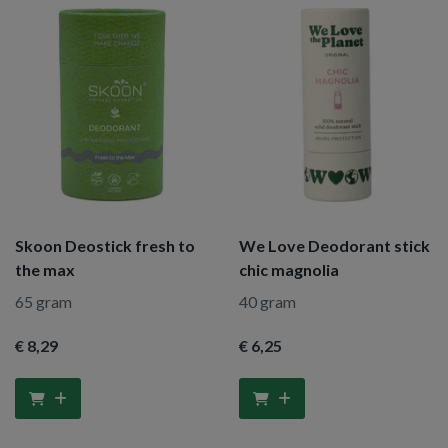
Skoon Deostick fresh to
We Love Deodorant stick
the max
chic magnolia
65 gram
40 gram
€ 8
,29
€ 6
,25