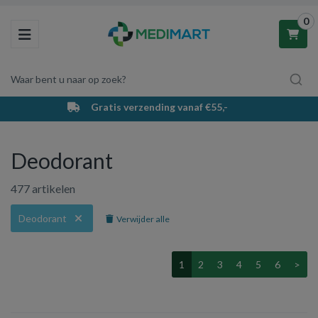
0
Toggle navigation
Waar bent u naar op zoek?
PostNL bezorging & afhaalpunten
Winkelwagen
Deodorant
Uw winkelwagen is leeg.
477 artikelen
Vul hem met producten.
Deodorant
Verwijder alle
1
2
3
4
5
6
>