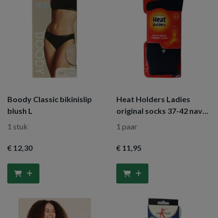
Boody Classic bikinislip
Heat Holders Ladies
blush L
original socks 37-42 navy
blue
1 stuk
1 paar
€ 12
,30
€ 11
,95