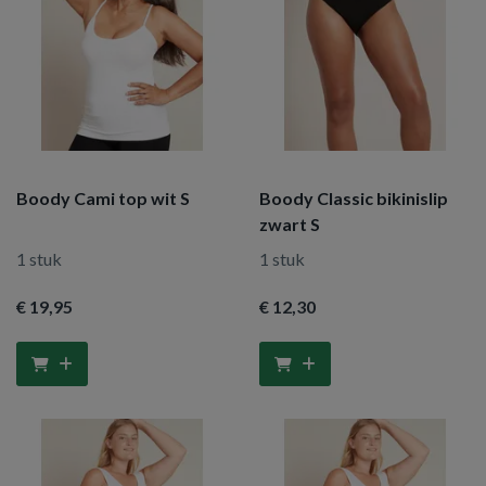
Boody Cami top wit S
Boody Classic bikinislip
zwart S
1 stuk
1 stuk
€ 19
,95
€ 12
,30