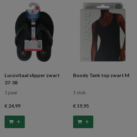
Lucovitaal slipper zwart
Boody Tank top zwart M
37-38
1 paar
1 stuk
€ 24
,99
€ 19
,95