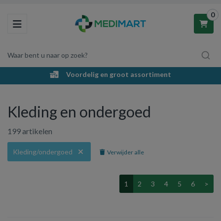
0
Toggle navigation
Waar bent u naar op zoek?
Gratis verzending vanaf €55,-
Winkelwagen
Kleding en ondergoed
Uw winkelwagen is leeg.
199 artikelen
Vul hem met producten.
Kleding/ondergoed
Verwijder alle
1
2
3
4
5
6
>