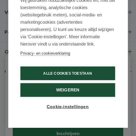
Wij gebruiken noodzakelijke cookies en, met uw
toestemming, analytische cookies
Veel gestelde vragen
(websitegebruik meten), social-media- en
marketingcookies (advertenties
personaliseren). U kunt uw keuze altijd wijzigen
Populaire merken
via ‘Cookie-instellingen’. Meer informatie
hierover vindt u via onderstaande link.
Over ons
Privacy- en cookieverklaring
Schrijf je in voor onze nieuwsbrief
Contact
ALLE COOKIES TOESTAAN
Ontvang als eerste de beste aanbiedingen en persoonlijk
advies
WEIGEREN
Voornaam
Cookie-instellingen
Email
© 2026 - Medimart.be.
Inschrijven