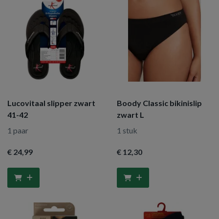
Lucovitaal slipper zwart
Boody Classic bikinislip
41-42
zwart L
1 paar
1 stuk
€ 24
,99
€ 12
,30