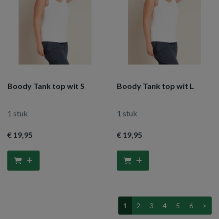
Boody Tank top wit S
Boody Tank top wit L
1 stuk
1 stuk
€ 19
,95
€ 19
,95
1
2
3
4
5
6
>