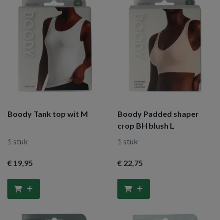
Boody Tank top wit M
Boody Padded shaper
crop BH blush L
1 stuk
1 stuk
€ 19
,95
€ 22
,75