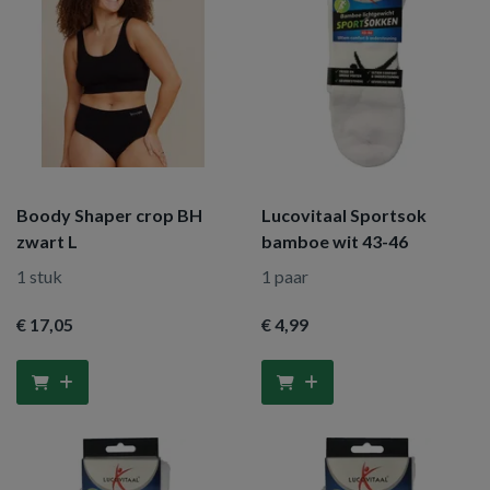
Boody Shaper crop BH
Lucovitaal Sportsok
zwart L
bamboe wit 43-46
1 stuk
1 paar
€ 17
,05
€ 4
,99