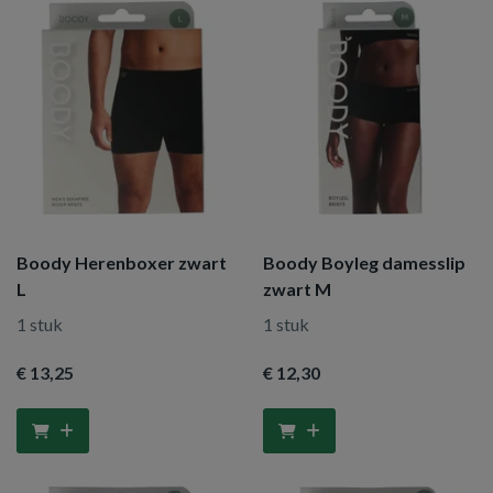
Boody Herenboxer zwart
Boody Boyleg damesslip
L
zwart M
1 stuk
1 stuk
€ 13
,25
€ 12
,30