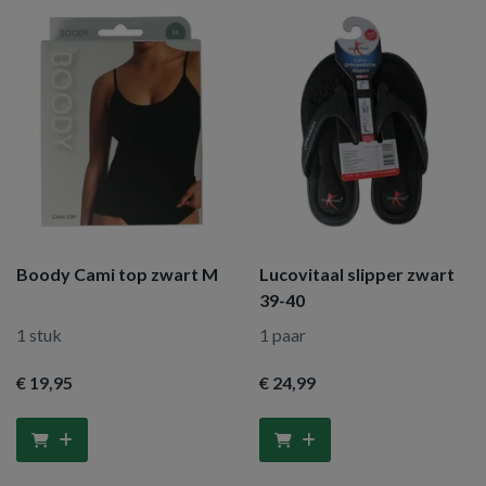
Boody Cami top zwart M
Lucovitaal slipper zwart
39-40
1 stuk
1 paar
€ 19
,95
€ 24
,99