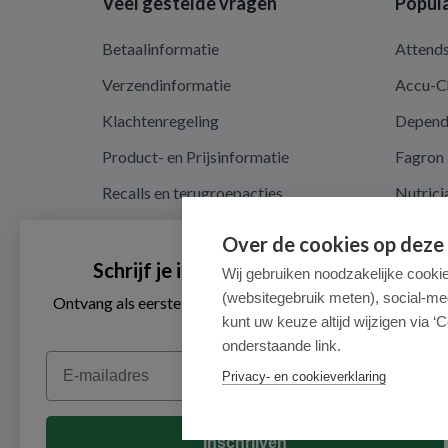
Veel gestelde vragen
Popula
Betaalinformatie
Attend
Verzendinformatie
Accu-C
Klachtenregeling
Depen
Product- en Prijsinformatie
Fagron
Recalls en terugroepacties
Nutrici
Algemene voorwaarden
Over de cookies op deze
Privacy en cookieverklaring
Schrijf je in voor onze nieuwsbrief
Wij gebruiken noodzakelijke cooki
(websitegebruik meten), social-me
Cookieverklaring
Ontvang als eerste de beste aanbiedingen en persoonlijk
advies
kunt uw keuze altijd wijzigen via ‘C
onderstaande link.
Email
Privacy- en cookieverklaring
Inschrijven