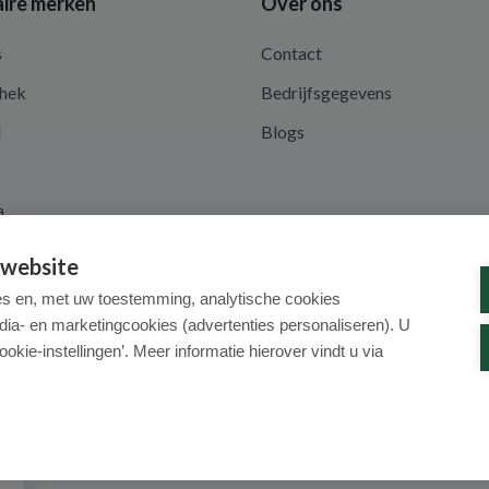
ire merken
Over ons
s
Contact
hek
Bedrijfsgegevens
d
Blogs
a
 website
es en, met uw toestemming, analytische cookies
dia- en marketingcookies (advertenties personaliseren). U
ookie-instellingen’. Meer informatie hierover vindt u via