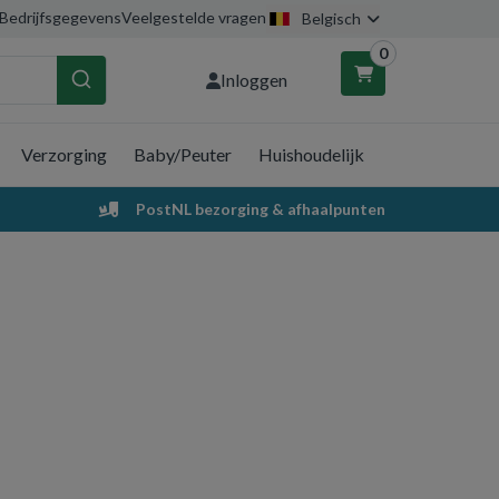
Bedrijfsgegevens
Veelgestelde vragen
Belgisch
0
Inloggen
Verzorging
Baby/Peuter
Huishoudelijk
nkelwagen
PostNL bezorging & afhaalpunten
Uw winkelwagen is leeg.
Vul hem met producten.