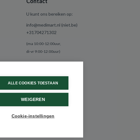
Contact
U kunt ons bereiken op:
info@medimart.nl (niet.be)
+31704271302
(ma 10:00-12:00uur,
di-vr 9:00-12:00uur)
ALLE COOKIES TOESTAAN
WEIGEREN
Cookie-instellingen