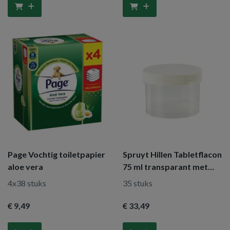
Page Vochtig toiletpapier
Spruyt Hillen Tabletflacon
aloe vera
75 ml transparant met
dop
4x38 stuks
35 stuks
€ 9
,49
€ 33
,49