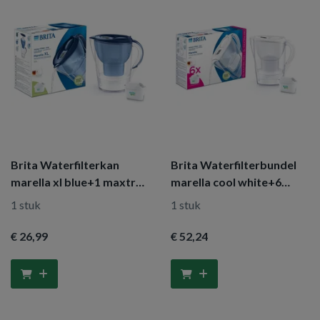
Brita Waterfilterkan
Brita Waterfilterbundel
marella xl blue+1 maxtra
marella cool white+6
pro
maxtra filt
1 stuk
1 stuk
€ 26
,99
€ 52
,24