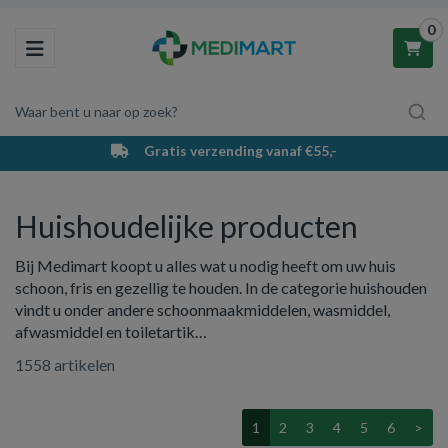
0
Toggle navigation
Waar bent u naar op zoek?
Gratis verzending vanaf €55,-
Winkelwagen
Huishoudelijke producten
Uw winkelwagen is leeg.
Bij Medimart koopt u alles wat u nodig heeft om uw huis
Vul hem met producten.
schoon, fris en gezellig te houden. In de categorie huishouden
vindt u onder andere schoonmaakmiddelen, wasmiddel,
afwasmiddel en toiletartik…
1558 artikelen
1
2
3
4
5
6
>