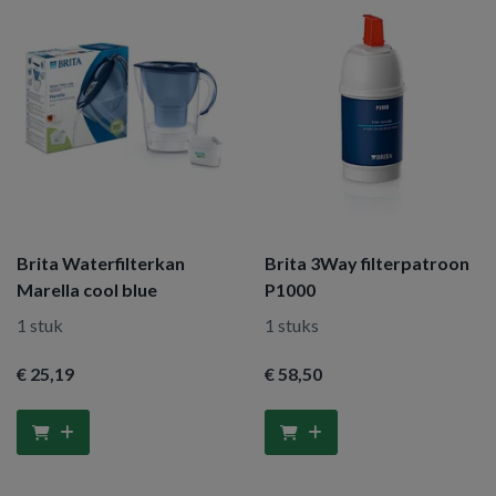
Brita Waterfilterkan
Brita 3Way filterpatroon
Marella cool blue
P1000
1 stuk
1 stuks
€ 25
,19
€ 58
,50