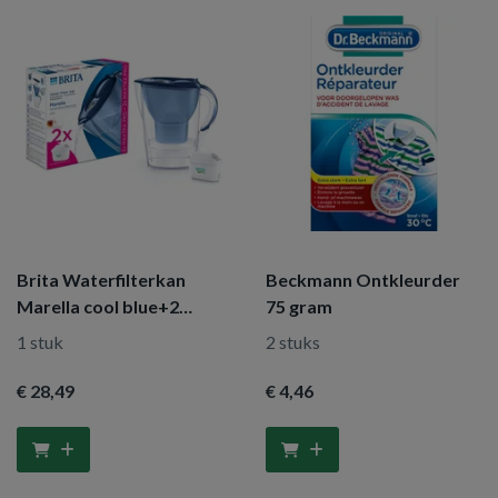
Brita Waterfilterkan
Beckmann Ontkleurder
Marella cool blue+2
75 gram
maxtra filters
1 stuk
2 stuks
€ 28
,49
€ 4
,46