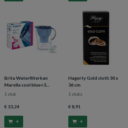
Brita Waterfilterkan
Hagerty Gold cloth 30 x
Marella cool blue+3
36 cm
maxtra filters
1 stuk
1 stuks
€ 33
,24
€ 8
,91