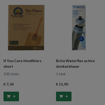
If You Care theefilters
Brita Waterfles active
short
donkerblauw
100 stuks
1 stuk
€ 7
,34
€ 15
,90