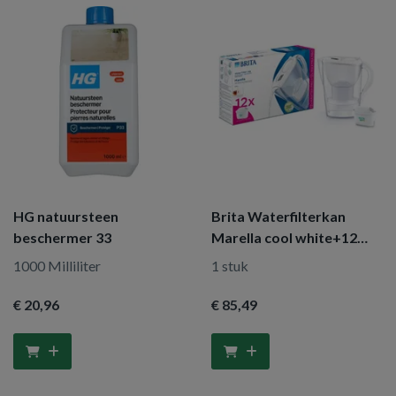
HG natuursteen
Brita Waterfilterkan
beschermer 33
Marella cool white+12
maxtra filter
1000 Milliliter
1 stuk
€ 20
,96
€ 85
,49