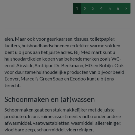
1
2
3
4
5
6
>
elen. Maar ook voor geurkaarsen, tissues, toiletpapier,
lucifers, huishoudhandschoenen en lekker warme sokken
bent u bij ons aan het juiste adres. Bij Medimart kunt u
huishoudartikelen kopen van bekende merken zoals WC-
eend, Airwick, Ambipur, Dr. Beckmann, HG en Robijn. Ook
voor duurzame huishoudelijke producten van bijvoorbeeld
Ecover, Marcel’s Green Soap en Ecodoo kunt u bij ons
terecht.
Schoonmaken en (af)wassen
Schoonmaken gaat een stuk makkelijker met de juiste
producten. In ons ruime assortiment vindt u onder andere
afwasmiddel, vaatwastabletten, wasmiddel, allesreiniger,
vloeibare zeep, schuurmiddel, vloerreiniger,