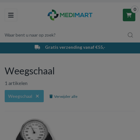
0
Toggle navigation
Waar bent u naar op zoek?
Gratis verzending vanaf €55,-
Winkelwagen
Weegschaal
Uw winkelwagen is leeg.
1 artikelen
Vul hem met producten.
Weegschaal
Verwijder alle