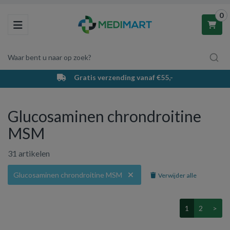
0
Toggle navigation
Waar bent u naar op zoek?
PostNL bezorging & afhaalpunten
Winkelwagen
Glucosaminen chrondroitine
Uw winkelwagen is leeg.
MSM
Vul hem met producten.
31 artikelen
Glucosaminen chrondroitine MSM
Verwijder alle
1
2
>