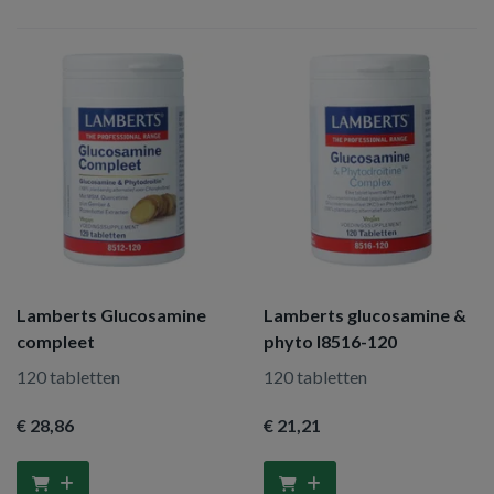
Lamberts Glucosamine
Lamberts glucosamine &
compleet
phyto l8516-120
120 tabletten
120 tabletten
€ 28
,86
€ 21
,21