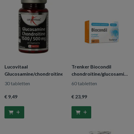
Lucovitaal
Trenker Biocondil
Glucosamine/chondroitine
chondroitine/glucosamine
vitamine C
30 tabletten
60 tabletten
€ 9
,49
€ 23
,99