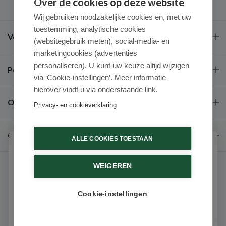
Over de cookies op deze website
Wij gebruiken noodzakelijke cookies en, met uw
toestemming, analytische cookies
Veel gestelde vragen
(websitegebruik meten), social-media- en
marketingcookies (advertenties
personaliseren). U kunt uw keuze altijd wijzigen
Populaire merken
via ‘Cookie-instellingen’. Meer informatie
hierover vindt u via onderstaande link.
Over ons
Privacy- en cookieverklaring
Contact
ALLE COOKIES TOESTAAN
Schrijf je in voor onze nieuwsbrief
WEIGEREN
Ontvang als eerste de beste aanbiedingen en persoonlijk
advies
Cookie-instellingen
Email
© 2026 - Medimart.be.