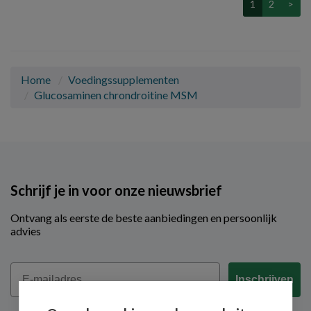
1
2
>
Home
Voedingssupplementen
Glucosaminen chrondroitine MSM
Schrijf je in voor onze nieuwsbrief
Ontvang als eerste de beste aanbiedingen en persoonlijk
advies
Email
Inschrijven