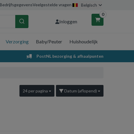
Bedrijfsgegevens
Veelgestelde vragen
Belgisch
0
Inloggen
Verzorging
Baby/Peuter
Huishoudelijk
nkelwagen
PostNL bezorging & afhaalpunten
Uw winkelwagen is leeg.
Vul hem met producten.
24 per pagina
Datum (aflopend)