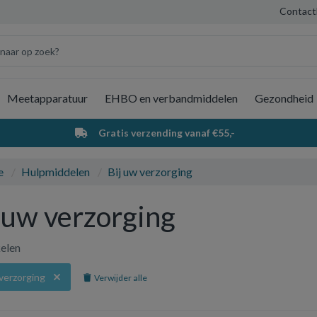
Contact
Meetapparatuur
EHBO en verbandmiddelen
Gezondheid
Wi
Gratis verzending vanaf €55,-
e
Hulpmiddelen
Bij uw verzorging
 uw verzorging
kelen
 verzorging
Verwijder alle