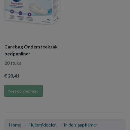
Carebag Ondersteekzak
bedpanliner
20 stuks
€ 20
,41
Niet op voorraad
Home
Hulpmiddelen
In de slaapkamer