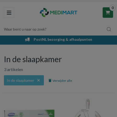
0
Toggle navigation
Waar bent u naar op zoek?
PostNL bezorging & afhaalpunten
Winkelwagen
In de slaapkamer
Uw winkelwagen is leeg.
3 artikelen
Vul hem met producten.
In de slaapkamer
Verwijder alle