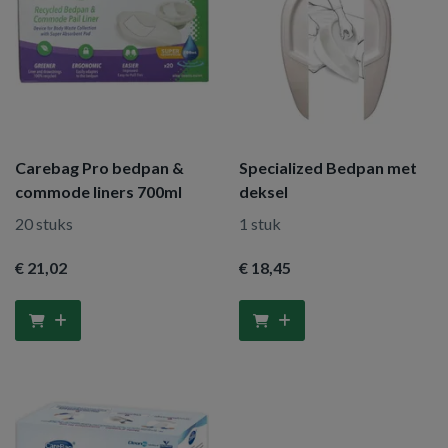
Carebag Pro bedpan &
Specialized Bedpan met
commode liners 700ml
deksel
20 stuks
1 stuk
€ 21
,02
€ 18
,45