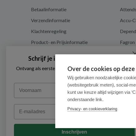
Betaalinformatie
Attend
Verzendinformatie
Accu-C
Klachtenregeling
Depen
Product- en Prijsinformatie
Fagron
Recalls en terugroepacties
Nutrici
Schrijf je in voor onze nieuwsbrief
Algemene voorwaarden
Over de cookies op deze
Ontvang als eerste de beste aanbiedingen en persoonlijk
advies
Privacy en cookieverklaring
Wij gebruiken noodzakelijke cooki
(websitegebruik meten), social-me
Voornaam
Cookieverklaring
kunt uw keuze altijd wijzigen via ‘C
onderstaande link.
Email
Privacy- en cookieverklaring
Inschrijven