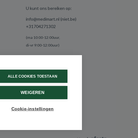
U kunt ons bereiken op:
info@medimart.nl (niet.be)
+31704271302
(ma 10:00-12:00uur,
di-vr 9:00-12:00uur)
ALLE COOKIES TOESTAAN
WEIGEREN
Cookie-instellingen