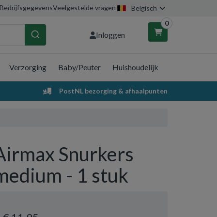
Bedrijfsgegevens
Veelgestelde vragen
Belgisch
0
Inloggen
Verzorging
Baby/Peuter
Huishoudelijk
nkelwagen
PostNL bezorging & afhaalpunten
Uw winkelwagen is leeg.
Vul hem met producten.
Airmax Snurkers
medium - 1 stuk