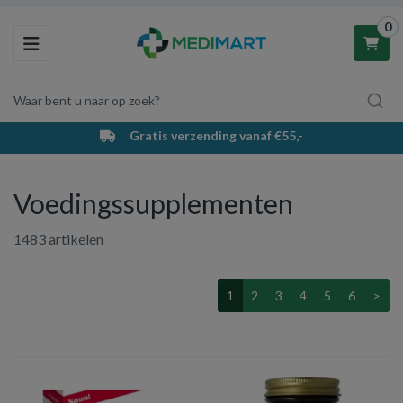
0
Toggle navigation
Waar bent u naar op zoek?
Gratis verzending vanaf €55,-
Winkelwagen
Voedingssupplementen
Uw winkelwagen is leeg.
1483 artikelen
Vul hem met producten.
1
2
3
4
5
6
>