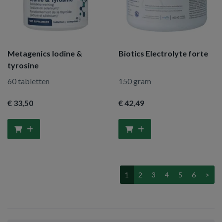
Metagenics Iodine &
Biotics Electrolyte forte
tyrosine
60 tabletten
150 gram
€ 33
,50
€ 42
,49
1
2
3
4
5
6
>