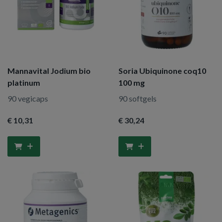
Mannavital Jodium bio
Soria Ubiquinone coq10
platinum
100 mg
90 vegicaps
90 softgels
€ 10
,31
€ 30
,24