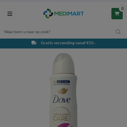
0
Toggle navigation
Waar bent u naar op zoek?
Gratis verzending vanaf €55,-
Winkelwagen
Uw winkelwagen is leeg.
Vul hem met producten.