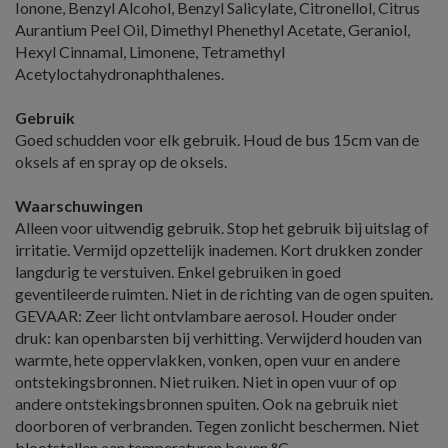
Ionone, Benzyl Alcohol, Benzyl Salicylate, Citronellol, Citrus
Aurantium Peel Oil, Dimethyl Phenethyl Acetate, Geraniol,
Hexyl Cinnamal, Limonene, Tetramethyl
Acetyloctahydronaphthalenes.
Gebruik
Goed schudden voor elk gebruik. Houd de bus 15cm van de
oksels af en spray op de oksels.
Waarschuwingen
Alleen voor uitwendig gebruik. Stop het gebruik bij uitslag of
irritatie. Vermijd opzettelijk inademen. Kort drukken zonder
langdurig te verstuiven. Enkel gebruiken in goed
geventileerde ruimten. Niet in de richting van de ogen spuiten.
GEVAAR: Zeer licht ontvlambare aerosol. Houder onder
druk: kan openbarsten bij verhitting. Verwijderd houden van
warmte, hete oppervlakken, vonken, open vuur en andere
ontstekingsbronnen. Niet ruiken. Niet in open vuur of op
andere ontstekingsbronnen spuiten. Ook na gebruik niet
doorboren of verbranden. Tegen zonlicht beschermen. Niet
blootstellen aan temperaturen boven °C.