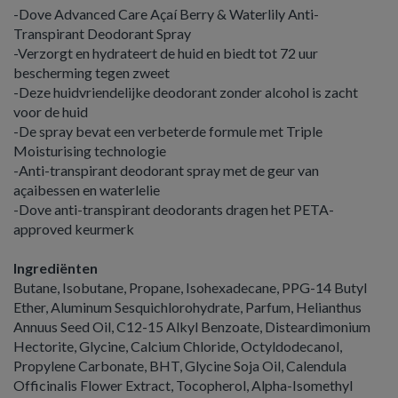
-Dove Advanced Care Açaí Berry & Waterlily Anti-
Transpirant Deodorant Spray
-Verzorgt en hydrateert de huid en biedt tot 72 uur
bescherming tegen zweet
-Deze huidvriendelijke deodorant zonder alcohol is zacht
voor de huid
-De spray bevat een verbeterde formule met Triple
Moisturising technologie
-Anti-transpirant deodorant spray met de geur van
açaibessen en waterlelie
-Dove anti-transpirant deodorants dragen het PETA-
approved keurmerk
Ingrediënten
Butane, Isobutane, Propane, Isohexadecane, PPG-14 Butyl
Ether, Aluminum Sesquichlorohydrate, Parfum, Helianthus
Annuus Seed Oil, C12-15 Alkyl Benzoate, Disteardimonium
Hectorite, Glycine, Calcium Chloride, Octyldodecanol,
Propylene Carbonate, BHT, Glycine Soja Oil, Calendula
Officinalis Flower Extract, Tocopherol, Alpha-Isomethyl