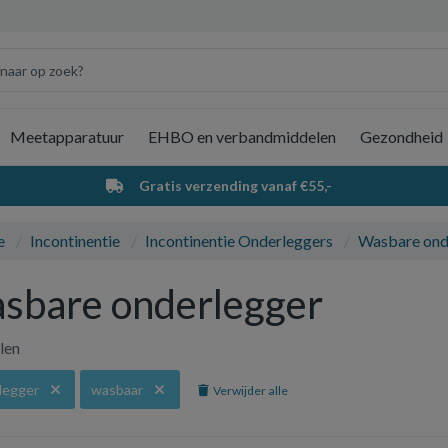
Meetapparatuur
EHBO en verbandmiddelen
Gezondheid
Wi
Gratis verzending vanaf €55,-
e
Incontinentie
Incontinentie Onderleggers
Wasbare ond
sbare onderlegger
elen
legger
wasbaar
Verwijder alle