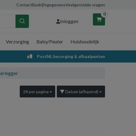
Contact
Bedrijfsgegevens
Veelgestelde vragen
0
Inloggen
Verzorging
Baby/Peuter
Huishoudelijk
nkelwagen
PostNL bezorging & afhaalpunten
Uw winkelwagen is leeg.
erlegger
Vul hem met producten.
24 per pagina
Datum (aflopend)