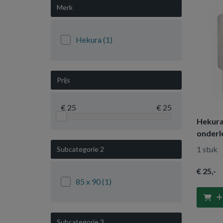
Merk
Hekura
(1)
Prijs
€ 25
€ 25
Hekur
onderl
zonder
1 stuk
Subcategorie 2
€ 25
,-
85 x 90
(1)
Subcategorie 3