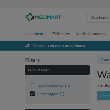
Incontinentie
Zelftesten
Medische voeding
Voordelig en groot assortiment
Hom
Filters
Productsoort
Wa
1 artik
Bedbeschermer
(3)
Onderlegger
(1)
Onder