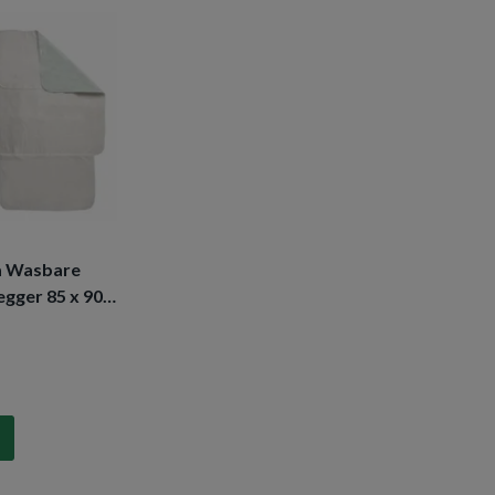
a Wasbare
egger 85 x 90
 instopstrook