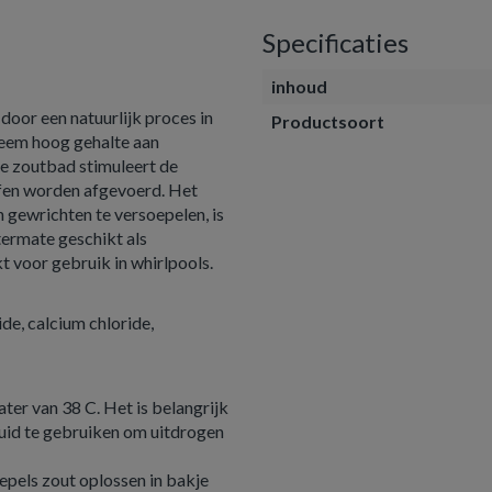
Specificaties
inhoud
oor een natuurlijk proces in
Productsoort
reem hoog gehalte aan
ee zoutbad stimuleert de
fen worden afgevoerd. Het
n gewrichten te versoepelen, is
itermate geschikt als
t voor gebruik in whirlpools.
de, calcium chloride,
ter van 38 C. Het is belangrijk
uid te gebruiken om uitdrogen
epels zout oplossen in bakje