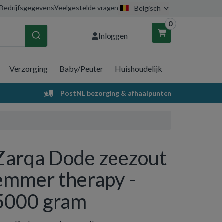
Bedrijfsgegevens
Veelgestelde vragen
Belgisch
0
Inloggen
Verzorging
Baby/Peuter
Huishoudelijk
nkelwagen
PostNL bezorging & afhaalpunten
Uw winkelwagen is leeg.
Vul hem met producten.
Zarqa Dode zeezout
emmer therapy -
5000 gram