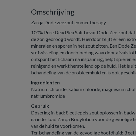
Omschrijving
Zarqa Dode zeezout emmer therapy
100% Pure Dead Sea Salt bevat Dode Zee zout dat d
de zon gedroogd wordt. Hierdoor blijft er een ext
mineralen en sporen in het zout zitten. Een Dode Z
stofwisseling en doorbloeding waardoor afvalstof
ontspant het lichaam na inspanning, helpt spieren e
reinigend en werkt herstellend op de huid. Het is u
behandeling van de probleemhuid en is ook geschik
Ingredienten
Natrium chloride, kalium chloride, magnesium choli
natriumbromide
Gebruik
Dosering in bad: 8 eetlepels zout oplossen in badwa
na ieder bad Zarqa Bodylotion voor de gevoelige h
van de huid te voorkomen.
Ter behandeling van de gevoelige hoofdhuid: 3 eetl