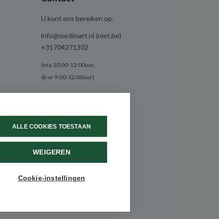
U kunt ons bereiken op:
info@medimart.nl (niet.be)
+31704271302
(ma 10:00-12:00uur,
di-vr 9:00-12:00uur)
ALLE COOKIES TOESTAAN
WEIGEREN
Cookie-instellingen