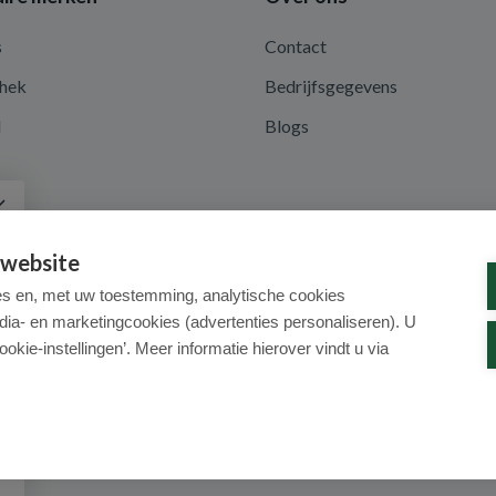
s
Contact
hek
Bedrijfsgegevens
d
Blogs
a
 website
es en, met uw toestemming, analytische cookies
dia- en marketingcookies (advertenties personaliseren). U
ookie-instellingen’. Meer informatie hierover vindt u via