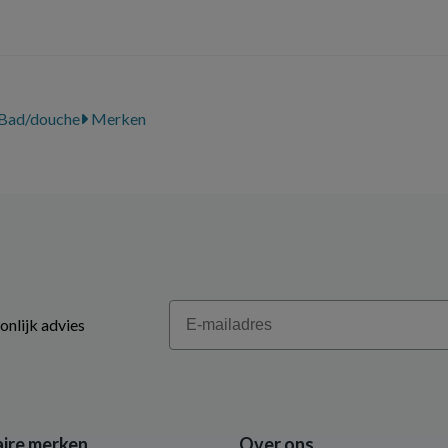
Bad/douche
Merken
Email
onlijk advies
ire merken
Over ons