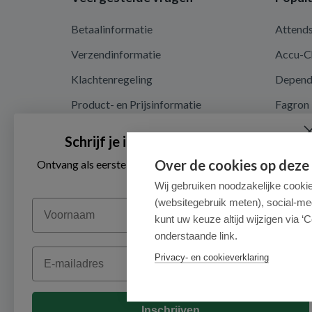
Betaalinformatie
Attend
Verzendinformatie
Accu-C
Klachtenregeling
Depen
Product- en Prijsinformatie
Fagron
Recalls en terugroepacties
Nutrici
Schrijf je in voor onze nieuwsbrief
Algemene voorwaarden
Over de cookies op deze
Ontvang als eerste de beste aanbiedingen en persoonlijk
advies
Privacy en cookieverklaring
Wij gebruiken noodzakelijke cooki
(websitegebruik meten), social-me
Voornaam
Cookieverklaring
kunt uw keuze altijd wijzigen via ‘C
onderstaande link.
Email
Privacy- en cookieverklaring
Inschrijven