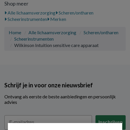
Shop meer
Alle lichaamsverzorging
Scheren/ontharen
Scheerinstrumenten
Merken
Home
Alle lichaamsverzorging
Scheren/ontharen
Scheerinstrumenten
Wilkinson Intuition sensitive care apparaat
Schrijf je in voor onze nieuwsbrief
Ontvang als eerste de beste aanbiedingen en persoonlijk
advies
Email
Inschrijven