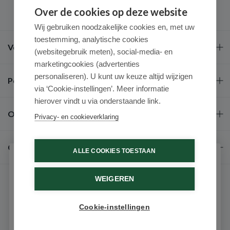
Over de cookies op deze website
Wij gebruiken noodzakelijke cookies en, met uw
toestemming, analytische cookies
Veel gestelde vragen
(websitegebruik meten), social-media- en
marketingcookies (advertenties
personaliseren). U kunt uw keuze altijd wijzigen
Populaire merken
via ‘Cookie-instellingen’. Meer informatie
hierover vindt u via onderstaande link.
Over ons
Privacy- en cookieverklaring
Contact
ALLE COOKIES TOESTAAN
Schrijf je in voor onze nieuwsbrief
WEIGEREN
Ontvang als eerste de beste aanbiedingen en persoonlijk
advies
Cookie-instellingen
Email