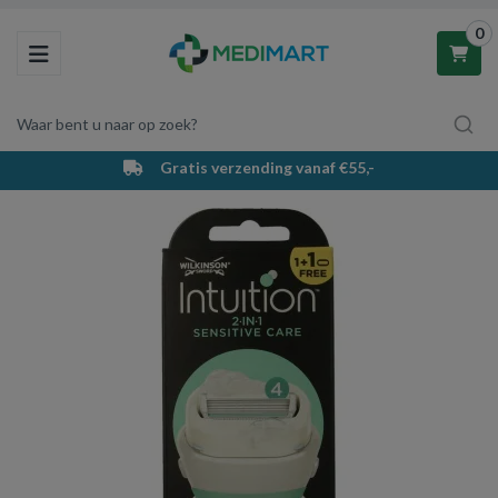
0
Toggle navigation
Waar bent u naar op zoek?
Gratis verzending vanaf €55,-
Winkelwagen
Uw winkelwagen is leeg.
Vul hem met producten.