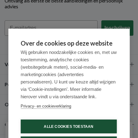
Ontvang als eerste de beste aanbiedingen en persoonlijk
advies
Email
Inschrijven
Over de cookies op deze website
Wij gebruiken noodzakelijke cookies en, met uw
toestemming, analytische cookies
Veel gestelde vragen
(websitegebruik meten), social-media- en
marketingcookies (advertenties
personaliseren). U kunt uw keuze altijd wijzigen
Populaire merken
via ‘Cookie-instellingen’. Meer informatie
hierover vindt u via onderstaande link.
Over ons
Privacy- en cookieverklaring
Contact
ALLE COOKIES TOESTAAN
Schrijf je in voor onze nieuwsbrief