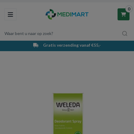
0
Toggle navigation
Waar bent u naar op zoek?
Gratis verzending vanaf €55,-
Winkelwagen
Uw winkelwagen is leeg.
Vul hem met producten.