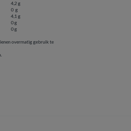
4,2 g
0 g
4,1 g
0 g
0 g
ienen overmatig gebruik te
n.