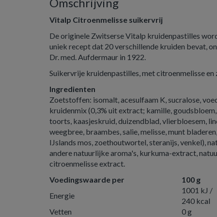
Omschrijving
Vitalp Citroenmelisse suikervrij
De originele Zwitserse Vitalp kruidenpastilles wo
uniek recept dat 20 verschillende kruiden bevat, 
Dr. med. Aufdermaur in 1922.
Suikervrije kruidenpastilles, met citroenmelisse en
Ingredienten
Zoetstoffen: isomalt, acesulfaam K, sucralose, voe
kruidenmix (0,3% uit extract; kamille, goudsbloem
toorts, kaasjeskruid, duizendblad, vlierbloesem, l
weegbree, braambes, salie, melisse, munt bladeren,
IJslands mos, zoethoutwortel, steranijs, venkel), n
andere natuurlijke aroma's, kurkuma-extract, natuu
citroenmelisse extract.
Voedingswaarde per
100 g
1001 kJ /
Energie
240 kcal
Vetten
0 g