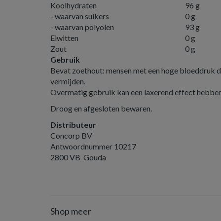
Koolhydraten
96 g
- waarvan suikers
0 g
- waarvan polyolen
93 g
Eiwitten
0 g
Zout
0 g
Gebruik
Bevat zoethout: mensen met een hoge bloeddruk d
vermijden.
Overmatig gebruik kan een laxerend effect hebbe
Droog en afgesloten bewaren.
Distributeur
Concorp BV
Antwoordnummer 10217
2800 VB Gouda
Shop meer