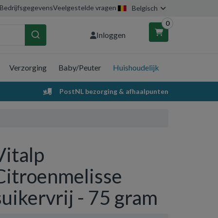
Bedrijfsgegevens
Veelgestelde vragen
Belgisch
0
Inloggen
Verzorging
Baby/Peuter
Huishoudelijk
nkelwagen
PostNL bezorging & afhaalpunten
Uw winkelwagen is leeg.
Vul hem met producten.
Vitalp
Citroenmelisse
suikervrij - 75 gram