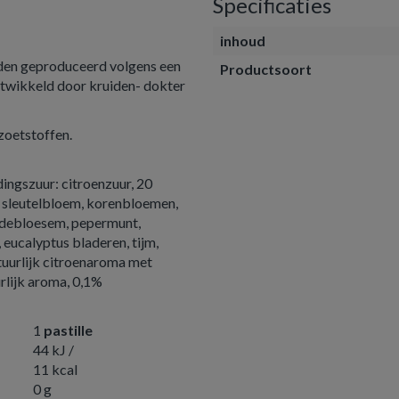
Specificaties
inhoud
rden geproduceerd volgens een
Productsoort
ontwikkeld door kruiden- dokter
 zoetstoffen.
dingszuur: citroenzuur, 20
, sleutelbloem, korenbloemen,
indebloesem, pepermunt,
 eucalyptus bladeren, tijm,
atuurlijk citroenaroma met
rlijk aroma, 0,1%
1
pastille
44 kJ /
11 kcal
0 g