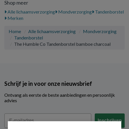
Shop meer
Alle lichaamsverzorging
Mondverzorging
Tandenborstel
Merken
Home
Alle lichaamsverzorging
Mondverzorging
Tandenborstel
The Humble Co Tandenborstel bamboe charcoal
Schrijf je in voor onze nieuwsbrief
Ontvang als eerste de beste aanbiedingen en persoonlijk
advies
Email
Inschrijven