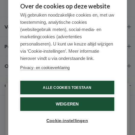
Over de cookies op deze website
Wij gebruiken noodzakelijke cookies en, met uw
toestemming, analytische cookies
Veel gestelde vragen
(websitegebruik meten), social-media- en
marketingcookies (advertenties
personaliseren). U kunt uw keuze altijd wijzigen
Populaire merken
via ‘Cookie-instellingen’. Meer informatie
hierover vindt u via onderstaande link.
Over ons
Privacy- en cookieverklaring
Contact
ALLE COOKIES TOESTAAN
Schrijf je in voor onze nieuwsbrief
WEIGEREN
Ontvang als eerste de beste aanbiedingen en persoonlijk
advies
Cookie-instellingen
Email