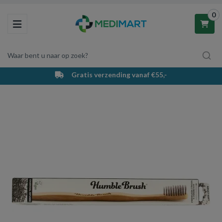
0
Toggle navigation
Waar bent u naar op zoek?
€55,-
PostNL bezorging & afhaalpunt
Winkelwagen
Uw winkelwagen is leeg.
Vul hem met producten.