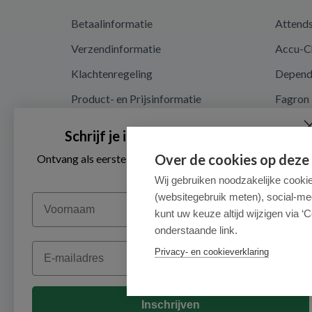
Betaalinformatie
Attend
Verzendinformatie
Accu-C
Klachtenregeling
Depen
Product- en Prijsinformatie
Fagron
Recalls en terugroepacties
Nutrici
Schrijf je in voor onze nieuwsbrief
Algemene voorwaarden
Over de cookies op deze
Ontvang als eerste de beste aanbiedingen en persoonlijk
advies
Privacy en cookieverklaring
Wij gebruiken noodzakelijke cooki
(websitegebruik meten), social-me
Voornaam
Cookieverklaring
kunt uw keuze altijd wijzigen via ‘C
onderstaande link.
Email
Privacy- en cookieverklaring
Inschrijven