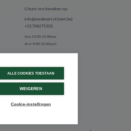
U kunt ons bereiken op:
info@medimart.nl (niet.be)
+31704271302
(ma 10:00-12:00uur,
di-vr 9:00-12:00uur)
ALLE COOKIES TOESTAAN
WEIGEREN
Cookie-instellingen