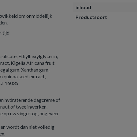
inhoud
twikkeld om onmiddellijk
Productsoort
den.
 tijd
ilicate, Ethylhexylglycerin,
ct, Kigelia Africana fruit
negal gum, Xanthan gum,
 quinoa seed extract,
 CI 16035
een hydraterende dagcrème of
inuut of twee inwerken.
be op uw vingertop, ongeveer
 en wordt dan niet volledig
en.