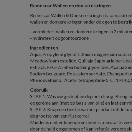
Remescar Wallen en donkere kringen
Remescar Wallen & Donkere kringen is speciaal on
wallen en donkere kringen onder de ogen te bestrij
- vermindert wallen en donkere kringen in 2 minuten
- hydrateert oogcontourzone
Ingredienten
Aqua, Propylene glycol, Lithium magnesium sodium s
Meadowfoam estolide, Quillaja Saponaria bark extra
extract, PEG-75 Shea butter glycerides, Acacia Se
Sodium benzoate, Potassium sorbate, Chenepodium
Phenoxyethanol, Acetyl tetrapeptide-5, CI 19140,
Gebruik
STAP 1: Was uw gezicht en dep het droog. Breng 
oogcrème aan (met op basis van olie) en laat een m
STAP 2: Knop een beetje van het product uit de tu
de grootte van een rijstkorrel.
Minder is niet voldoende en meer is meestal te veel
door de huid opgenomen of kan irritatie veroorzak