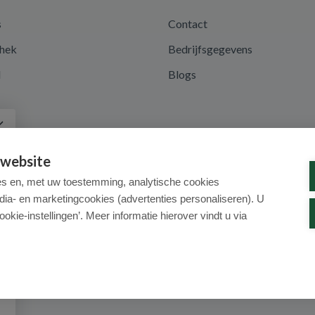
s
Contact
hek
Bedrijfsgegevens
d
Blogs
a
 website
es en, met uw toestemming, analytische cookies
dia- en marketingcookies (advertenties personaliseren). U
ookie-instellingen’. Meer informatie hierover vindt u via