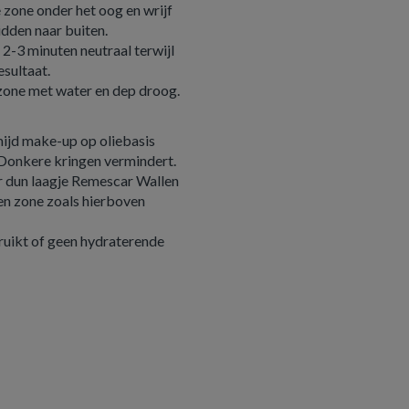
 zone onder het oog en wrijf
idden naar buiten.
-3 minuten neutraal terwijl
esultaat.
zone met water en dep droog.
ijd make-up op oliebasis
 Donkere kringen vermindert.
r dun laagje Remescar Wallen
en zone zoals hierboven
ebruikt of geen hydraterende