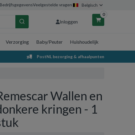
Bedrijfsgegevens
Veelgestelde vragen
Belgisch
0
Inloggen
Verzorging
Baby/Peuter
Huishoudelijk
nkelwagen
PostNL bezorging & afhaalpunten
Uw winkelwagen is leeg.
Vul hem met producten.
Remescar Wallen en
donkere kringen - 1
stuk