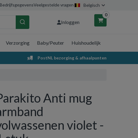
Bedrijfsgegevens
Veelgestelde vragen
Belgisch
0
Inloggen
Verzorging
Baby/Peuter
Huishoudelijk
nkelwagen
PostNL bezorging & afhaalpunten
Uw winkelwagen is leeg.
Vul hem met producten.
Parakito Anti mug
armband
volwassenen violet -