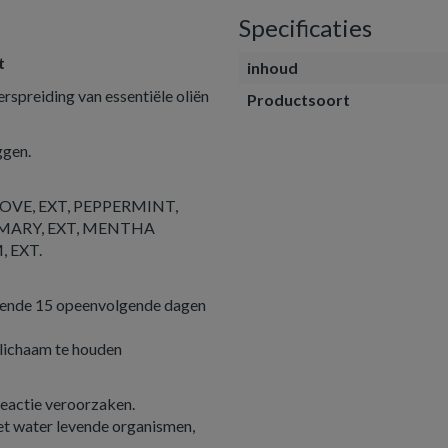
Specificaties
t
inhoud
spreiding van essentiële oliën
Productsoort
ggen.
OVE, EXT, PEPPERMINT,
EMARY, EXT, MENTHA
 EXT.
durende 15 opeenvolgende dagen
t lichaam te houden
reactie veroorzaken.
het water levende organismen,