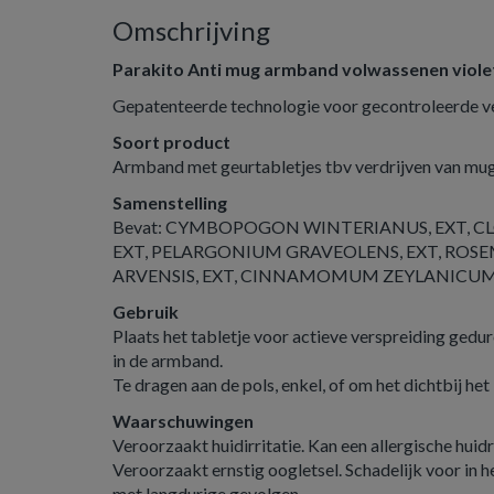
Omschrijving
Parakito Anti mug armband volwassenen viole
Gepatenteerde technologie voor gecontroleerde ver
Soort product
Armband met geurtabletjes tbv verdrijven van mu
Samenstelling
Bevat: CYMBOPOGON WINTERIANUS, EXT, CL
EXT, PELARGONIUM GRAVEOLENS, EXT, ROS
ARVENSIS, EXT, CINNAMOMUM ZEYLANICUM,
Gebruik
Plaats het tabletje voor actieve verspreiding ge
in de armband.
Te dragen aan de pols, enkel, of om het dichtbij he
Waarschuwingen
Veroorzaakt huidirritatie. Kan een allergische huid
Veroorzaakt ernstig oogletsel. Schadelijk voor in 
met langdurige gevolgen