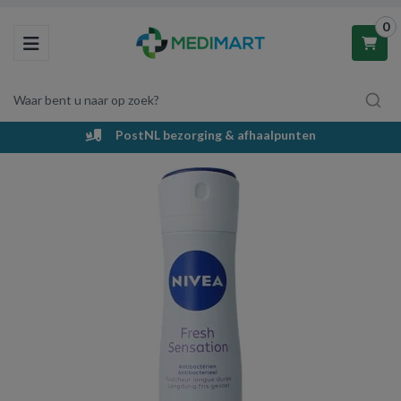
0
Toggle navigation
Waar bent u naar op zoek?
PostNL bezorging & afhaalpunten
Winkelwagen
Uw winkelwagen is leeg.
Vul hem met producten.