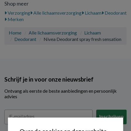
Shop meer
Verzorging
Alle lichaamsverzorging
Lichaam
Deodorant
Merken
Home
Alle lichaamsverzorging
Lichaam
Deodorant
Nivea Deodorant spray fresh sensation
Schrijf je in voor onze nieuwsbrief
Ontvang als eerste de beste aanbiedingen en persoonlijk
advies
Email
Inschrijven