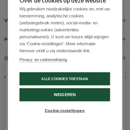
Over de cookies op deze website
Wij gebruiken noodzakelijke cookies en, met uw
toestemming, analytische cookies
Veel gestelde vragen
(websitegebruik meten), social-media- en
marketingcookies (advertenties
personaliseren). U kunt uw keuze altijd wijzigen
Populaire merken
via ‘Cookie-instellingen’. Meer informatie
hierover vindt u via onderstaande link.
Over ons
Privacy- en cookieverklaring
Schrijf je in voor onze nieuwsbrief
Contact
ALLE COOKIES TOESTAAN
Ontvang als eerste de beste aanbiedingen en persoonlijk
advies
WEIGEREN
Voornaam
Cookie-instellingen
Email
© 2026 - Medimart.be.