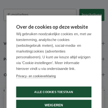
Email
Inschrijven
Over de cookies op deze website
Wij gebruiken noodzakelijke cookies en, met uw
toestemming, analytische cookies
Veel gestelde vragen
(websitegebruik meten), social-media- en
marketingcookies (advertenties
personaliseren). U kunt uw keuze altijd wijzigen
Populaire merken
via ‘Cookie-instellingen’. Meer informatie
hierover vindt u via onderstaande link.
Over ons
Privacy- en cookieverklaring
Contact
ALLE COOKIES TOESTAAN
Schrijf je in voor onze nieuwsbrief
WEIGEREN
Ontvang als eerste de beste aanbiedingen en persoonlijk