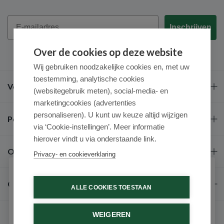
Email
Inschrijven
Over de cookies op deze website
Wij gebruiken noodzakelijke cookies en, met uw
toestemming, analytische cookies
Veel gestelde vragen
(websitegebruik meten), social-media- en
marketingcookies (advertenties
personaliseren). U kunt uw keuze altijd wijzigen
Populaire merken
via ‘Cookie-instellingen’. Meer informatie
hierover vindt u via onderstaande link.
Over ons
Privacy- en cookieverklaring
Schrijf je in voor onze nieuwsbrief
Contact
ALLE COOKIES TOESTAAN
Ontvang als eerste de beste aanbiedingen en persoonlijk
advies
WEIGEREN
Voornaam