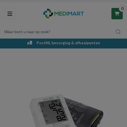
0
Toggle navigation
Waar bent u naar op zoek?
PostNL bezorging & afhaalpunten
Winkelwagen
Uw winkelwagen is leeg.
Vul hem met producten.