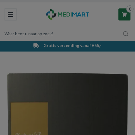
0
Toggle navigation
Waar bent u naar op zoek?
Gratis verzending vanaf €55,-
Winkelwagen
Uw winkelwagen is leeg.
Vul hem met producten.