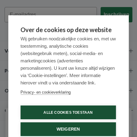
Email
Inschrijven
Over de cookies op deze website
Wij gebruiken noodzakelijke cookies en, met uw
toestemming, analytische cookies
Veel gestelde vragen
(websitegebruik meten), social-media- en
marketingcookies (advertenties
personaliseren). U kunt uw keuze altijd wijzigen
Populaire merken
via ‘Cookie-instellingen’. Meer informatie
hierover vindt u via onderstaande link.
Over ons
Privacy- en cookieverklaring
Contact
ALLE COOKIES TOESTAAN
Schrijf je in voor onze nieuwsbrief
WEIGEREN
Ontvang als eerste de beste aanbiedingen en persoonlijk
advies