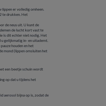
w lippen er volledig omheen.
 2 te drukken. Het
r de neus uit. U kunt de
demen de lucht kort vast te
 is dit echter niet nodig. Het
l u gelijkmatig in- en uitademt.
te pauze houden en het
de mond (lippen omsluiten het
het een beetje schuin wordt
ng op dat u tijdens het
d aerosol bijna op is, zodat de