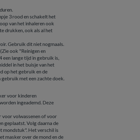
duren.
ampje 3 rood en schakelt het
loop van het inhaleren ook
e drukken, ook als al het
voir. Gebruik dit niet nogmaals.
 (Zie ook "Reinigen en
een lange tijd in gebruik is,
iddel in het buisje van het
d op het gebruik en de
a gebruik met een zachte doek.
ker voor kinderen
s worden ingeademd. Deze
r voor volwassenen of voor
en geplaatst. Volg daarna de
t mondstuk". Het verschil is
het masker over de mond en de