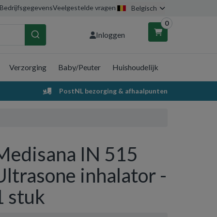
Bedrijfsgegevens
Veelgestelde vragen
Belgisch
0
Inloggen
Verzorging
Baby/Peuter
Huishoudelijk
nkelwagen
PostNL bezorging & afhaalpunten
Uw winkelwagen is leeg.
Vul hem met producten.
Medisana IN 515
Ultrasone inhalator -
1 stuk