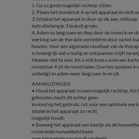
1. Ga zo goed mogelijk rechtop zitten.
2. Plaats het mondstuk 4 op het apparaat en sluit u
3. Schakel het apparaat in door op de aan-/uitknop
indicatielampje 3 brandt groen.
4. Adem nu langzaam en diep door de mond in en doo
werking van de therapie verbeteren door na het ina
houden. Voor een algemeen resultaat van de therapie
is belangrijk dat u rustig en ontspannen blijft terwij
Inhaleer niet te snel. Als u wilt kunt u even een kor
mondstuk 4 uit de mond halen. Doe het opnieuw in 
volledig) en adem weer langzaam in en uit.
AANWIJZINGEN
• Houd het apparaat zoveel mogelijk rechtop. Als 
gehouden, heeft dit echter geen
invloed op het gebruik. Let voor een optimale werki
inhaleren het apparaat zo recht
mogelijk houdt.
• Beweeg het apparaat een beetje als de hoeveelhei
resterende hoeveelheid beter
over het membraan wordt verdeeld.