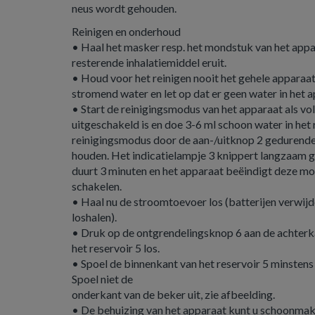
neus wordt gehouden.
Reinigen en onderhoud
• Haal het masker resp. het mondstuk van het appara
resterende inhalatiemiddel eruit.
• Houd voor het reinigen nooit het gehele apparaat
stromend water en let op dat er geen water in het 
• Start de reinigingsmodus van het apparaat als vo
uitgeschakeld is en doe 3-6 ml schoon water in het 
reinigingsmodus door de aan-/uitknop 2 gedurende
houden. Het indicatielampje 3 knippert langzaam 
duurt 3 minuten en het apparaat beëindigt deze mo
schakelen.
• Haal nu de stroomtoevoer los (batterijen verwi
loshalen).
• Druk op de ontgrendelingsknop 6 aan de achterka
het reservoir 5 los.
• Spoel de binnenkant van het reservoir 5 minsten
Spoel niet de
onderkant van de beker uit, zie afbeelding.
• De behuizing van het apparaat kunt u schoonmake