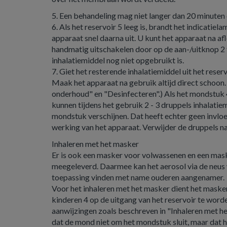
5. Een behandeling mag niet langer dan 20 minuten 
6. Als het reservoir 5 leeg is, brandt het indicatiel
apparaat snel daarna uit. U kunt het apparaat na af
handmatig uitschakelen door op de aan-/uitknop 2 t
inhalatiemiddel nog niet opgebruikt is.
7. Giet het resterende inhalatiemiddel uit het reser
Maak het apparaat na gebruik altijd direct schoon.
onderhoud" en "Desinfecteren".) Als het mondstuk 4 
kunnen tijdens het gebruik 2 - 3 druppels inhalatiem
mondstuk verschijnen. Dat heeft echter geen invloe
werking van het apparaat. Verwijder de druppels n
Inhaleren met het masker
Er is ook een masker voor volwassenen en een mas
meegeleverd. Daarmee kan het aerosol via de neu
toepassing vinden met name ouderen aangenamer.
Voor het inhaleren met het masker dient het maske
kinderen 4 op de uitgang van het reservoir te word
aanwijzingen zoals beschreven in "Inhaleren met he
dat de mond niet om het mondstuk sluit, maar dat 