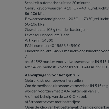
Schakelt automatisch uit: na 20 minuten
Gebruiksvoorwaarden: +10 °C - +40 °C, rel. lucht
86-106 kPa
Bewaaromstandigheden: -20 °C - +70 °C, rel. luch
50-106 kPa
Gewicht ca.: 108 g (zonder batterijen)
Levensduur product: 3 jaar
Artikelnr.: 54590
EAN-nummer: 40 15588 54590 0
Onderdelen: art. 54591 masker voor kinderen vo
7
art. 54592 masker voor volwassenen voor IN 515
art. 54593 mondstuk voor IN 515, EAN 40 15588 
Aanwijzingen voor het gebruik
Gebruik: stroomtoevoer herstellen
Om de medisana ultrasone vernevelaar IN 515 te g
worden voorzien met 2 AA-batterijen van 1,5
V of met behulp van de USB-C-kabel.
a) Stroomtoevoer met batterijen:
Open de klep van het batterijvak 7 aan de onderkan