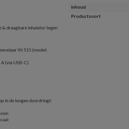
inhoud
Productsoort
e & draagbare inhalator tegen
nevelaar IN 515 (model:
1 A (via USB-C)
iep in de longen doordringt:
nsion
icaal