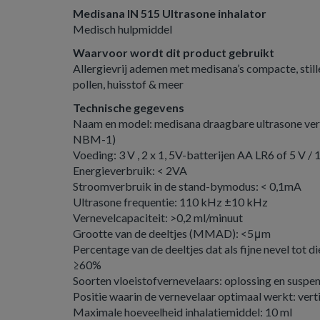
Medisana IN 515 Ultrasone inhalator
Medisch hulpmiddel
Waarvoor wordt dit product gebruikt
Allergievrij ademen met medisana’s compacte, still
pollen, huisstof & meer
Technische gegevens
Naam en model: medisana draagbare ultrasone ver
NBM-1)
Voeding: 3 V , 2 x 1, 5V-batterijen AA LR6 of 5 V / 
Energieverbruik: < 2VA
Stroomverbruik in de stand-bymodus: < 0,1mA
Ultrasone frequentie: 110 kHz ±10 kHz
Vernevelcapaciteit: >0,2 ml/minuut
Grootte van de deeltjes (MMAD): <5μm
Percentage van de deeltjes dat als fijne nevel tot d
≥60%
Soorten vloeistofvernevelaars: oplossing en suspe
Positie waarin de vernevelaar optimaal werkt: vert
Maximale hoeveelheid inhalatiemiddel: 10 ml