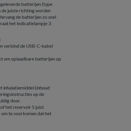
eegeleverde batterijen (type
n de juiste richting worden
 Vervang de batterijen zo snel
raat het indicatielampje 3
:
 en verbind de USB-C-kabel
t om oplaadbare batterijen op
et inhalatiemiddel (inhoud
ringsinstructies op de
uldig door.
of het reservoir 5 juist
jk om te voorkomen dat het