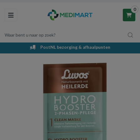
0
Toggle navigation
Waar bent u naar op zoek?
PostNL bezorging & afhaalpunten
Winkelwagen
Uw winkelwagen is leeg.
Vul hem met producten.