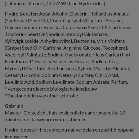
(Titanium Dioxide), CI 77492 (Iron Hydroxides).
Hydro Booster: Aqua, Alcohol,Glycerin, Helianthus Annuus
(Sunflower) Seed Oil, Coco-Caprylate/Caprate, Betaine,
Glyceryl Stearate, Brassica Campestris Seed Oil*, Carthamus
Tinctorius Seed Oil*, Sodium Stearoyl Glutamate,
Xylitylglucoside, Anhydroxylitol, Bentonite, Vitis Vinifera
(Grape) Seed Oil*, Caffeine, Arginine, Glucose, Tocopherol,
Ascorbyl Palmitate, Sodium Hyaluronate, Ficus Carica (Fig)
Fruit Extract*, Fucus Vesiculosus Extract, Sodium Pca,
Myristyl Myristate, Xanthan Gum, Xylitol, Myristyl Alcohol,
Cetearyl Alcohol, Sodium Cetearyl Sulfate, Citric Acid,
Levulinic Acid, Sodium Levulinate, Sodium Anisate, Parfum.
* van gecontroleerde biologische landbouw
**bestanddelen van etherische olie
Gebruik
Masker: Op gezicht, hals en decolleté aanbrengen. Na 10
minuten met lauwwarm water afnemen.
Hydro-booster: Het concentraat verdelen en zacht kloppend
inmasseren.