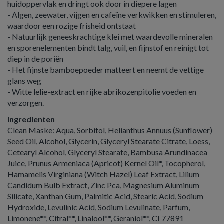
huidoppervlak en dringt ook door in diepere lagen
- Algen, zeewater, vijgen en cafeïne verkwikken en stimuleren,
waardoor een rozige frisheid ontstaat
- Natuurlijk geneeskrachtige klei met waardevolle mineralen
en sporenelementen bindt talg, vuil, en fijnstof en reinigt tot
diep in de poriën
- Het fijnste bamboepoeder matteert en neemt de vettige
glans weg
- Witte lelie-extract en rijke abrikozenpitolie voeden en
verzorgen.
Ingredienten
Clean Maske: Aqua, Sorbitol, Helianthus Annuus (Sunflower)
Seed Oil, Alcohol, Glycerin, Glyceryl Stearate Citrate, Loess,
Cetearyl Alcohol, Glyceryl Stearate, Bambusa Arundinacea
Juice, Prunus Armeniaca (Apricot) Kernel Oil*, Tocopherol,
Hamamelis Virginiana (Witch Hazel) Leaf Extract, Lilium
Candidum Bulb Extract, Zinc Pca, Magnesium Aluminum
Silicate, Xanthan Gum, Palmitic Acid, Stearic Acid, Sodium
Hydroxide, Levulinic Acid, Sodium Levulinate, Parfum,
Limonene**, Citral**, Linalool**, Geraniol**, CI 77891