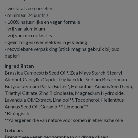
- werkt als een tierelier
- minimaal 24 uur fris
- 100% natuurlijke en vegan formule
- vrij van aluminium
- vrij van microplastics
- geen zorgen over vlekken in je kleding
- recyclebare verpakking (stick mag na gebruik bij oud
papier)
Ingrediënten
Brassica Campestris Seed Oil*, Zea Mays Starch, Stearyl
Alcohol, Caprylic/Capric Triglyceride, Sodium Bicarbonate,
Butyrospermum Parkii Butter*, Helianthus Annuus Seed Cera,
Triethyl Citrate, Zinc Ricinoleate, Magnesium Hydroxide,
Lavandula Oil/Extract, Linalool**, Tocopherol, Helianthus
Annuus Seed Oil, Geraniol**, Limonene**.
*Biologisch
**Allergenen die van nature voorkomen in etherische olie
Gebruik
Breng twee vegen deodorant aan op droge oksels.