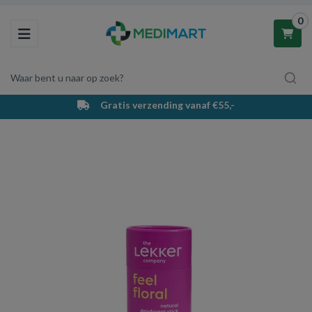
0
Toggle navigation
Waar bent u naar op zoek?
PostNL bezorging & afhaalpunten
Winkelwagen
Uw winkelwagen is leeg.
Vul hem met producten.