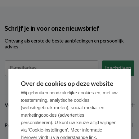
Schrijf je in voor onze nieuwsbrief
Ontvang als eerste de beste aanbiedingen en persoonlijk
advies
Email
Inschrijven
Over de cookies op deze website
Wij gebruiken noodzakelijke cookies en, met uw
toestemming, analytische cookies
Veel gestelde vragen
(websitegebruik meten), social-media- en
marketingcookies (advertenties
personaliseren). U kunt uw keuze altijd wijzigen
Populaire merken
via ‘Cookie-instellingen’. Meer informatie
hierover vindt u via onderstaande link.