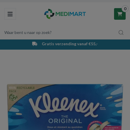
0
Toggle navigation
Waar bent u naar op zoek?
Gratis verzending vanaf €55,-
Winkelwagen
Uw winkelwagen is leeg.
Vul hem met producten.