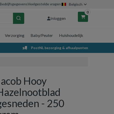
Bedrijfsgegevens
Veelgestelde vragen
Belgisch
0
Inloggen
Verzorging
Baby/Peuter
Huishoudelijk
nkelwagen
PostNL bezorging & afhaalpunten
Uw winkelwagen is leeg.
Vul hem met producten.
Jacob Hooy
Hazelnootblad
gesneden - 250