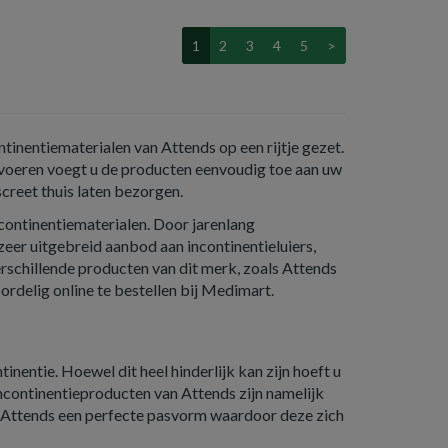
1
2
3
4
5
>
tinentiematerialen van Attends op een rijtje gezet.
e voeren voegt u de producten eenvoudig toe aan uw
creet thuis laten bezorgen.
continentiematerialen. Door jarenlang
eer uitgebreid aanbod aan incontinentieluiers,
rschillende producten van dit merk, zoals Attends
oordelig online te bestellen bij Medimart.
nentie. Hoewel dit heel hinderlijk kan zijn hoeft u
 incontinentieproducten van Attends zijn namelijk
an Attends een perfecte pasvorm waardoor deze zich