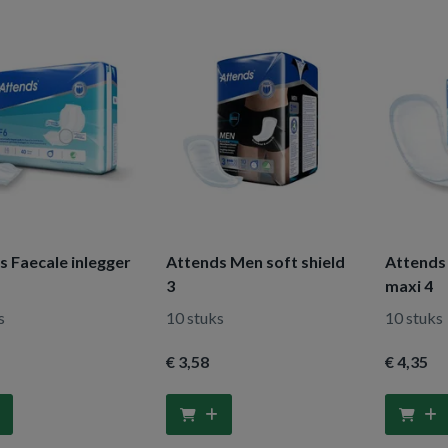
s Faecale inlegger
Attends Men soft shield
Attends 
3
maxi 4
s
10 stuks
10 stuks
€ 3
,58
€ 4
,35