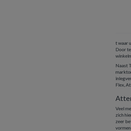
t waar 
Door te
winkelm
Naast T
markton
inlegve
Flex, At
Atte
Veel me
zich hi
zeer be
vormen 