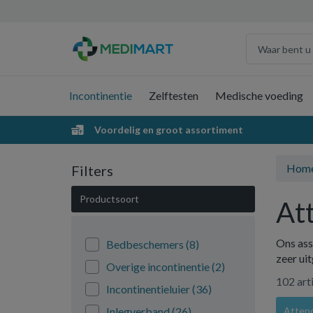
Incontinentie
Zelftesten
Medische voeding
Voordelig en groot assortiment
Hom
Filters
Productsoort
At
Ons ass
Bedbeschemers
(8)
zeer ui
Overige incontinentie
(2)
102 art
Incontinentieluier
(36)
Inlegverband
(26)
Atten