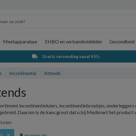
Meetapparatuur
EHBO en verbandmiddelen
Gezondheid
Wi
Gratis verzending vanaf €55,-
e
Incontinentie
Attends
tends
ortiment incontinentieluiers, incontinentiebroekjes, onderleggers
tgebreid. Daarom is de kans groot dat u bij Medimart het product 
ikelen
ds
Verwijder alle