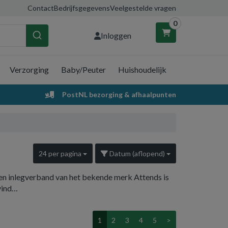
Contact
Bedrijfsgegevens
Veelgestelde vragen
0
Inloggen
Verzorging
Baby/Peuter
Huishoudelijk
nkelwagen
PostNL bezorging & afhaalpunten
Uw winkelwagen is leeg.
Vul hem met producten.
24 per pagina
Datum (aflopend)
 en inlegverband van het bekende merk Attends is
vind…
1
2
3
4
5
>