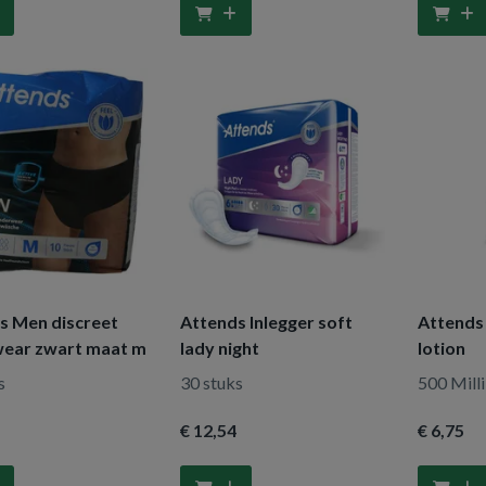
s Men discreet
Attends Inlegger soft
Attends
ear zwart maat m
lady night
lotion
s
30 stuks
500 Milli
€ 12
,54
€ 6
,75