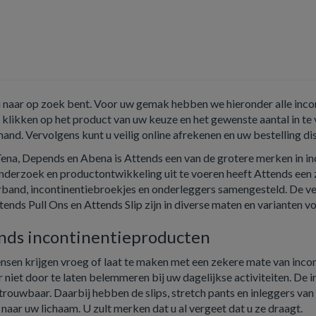
u naar op zoek bent. Voor uw gemak hebben we hieronder alle incon
 klikken op het product van uw keuze en het gewenste aantal in t
and. Vervolgens kunt u veilig online afrekenen en uw bestelling dis
ena, Depends en Abena is Attends een van de grotere merken in in
derzoek en productontwikkeling uit te voeren heeft Attends een z
rband, incontinentiebroekjes en onderleggers samengesteld. De ve
tends Pull Ons en Attends Slip zijn in diverse maten en varianten v
nds incontinentieproducten
nsen krijgen vroeg of laat te maken met een zekere mate van inconti
er niet door te laten belemmeren bij uw dagelijkse activiteiten. De
trouwbaar. Daarbij hebben de slips, stretch pants en inleggers v
naar uw lichaam. U zult merken dat u al vergeet dat u ze draagt.