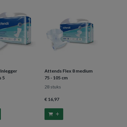
Inlegger
Attends Flex 8 medium
s 5
75 - 105 cm
28 stuks
€ 16
,97