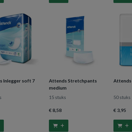
 Inlegger soft 7
Attends Stretchpants
Attends
medium
s
15 stuks
50 stuks
€ 8
,58
€ 3
,95