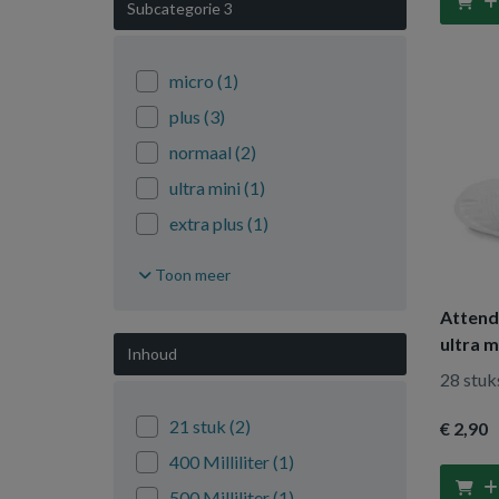
Subcategorie 3
Vida
(1)
60 x 90
(2)
Vitility
(1)
micro
(1)
plus
(3)
normaal
(2)
ultra mini
(1)
extra plus
(1)
super
(3)
Toon meer
extra
(3)
Attends
maxi
(1)
ultra m
Inhoud
mini
(2)
28 stuk
21 stuk
(2)
€ 2
,90
400 Milliliter
(1)
500 Milliliter
(1)