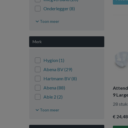
Onderlegger
(8)
Pants en broekjes
(24)
Toon meer
Verzorging incontinentie
(6)
Merk
Hygion
(1)
Abena BV
(29)
Hartmann BV
(8)
Abena
(88)
Attend
9 Larg
Able 2
(2)
28 stuk
Absorin
(18)
Toon meer
Always
(4)
€ 24
,48
Attends
(102)