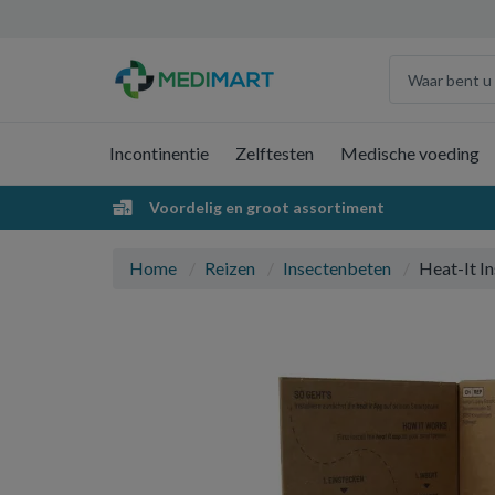
Incontinentie
Zelftesten
Medische voeding
Voordelig en groot assortiment
Home
Reizen
Insectenbeten
Heat-It In