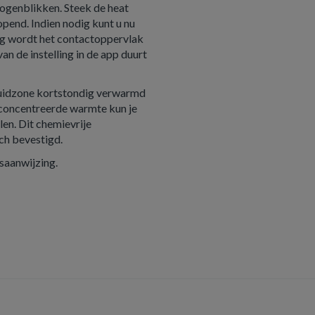
 ogenblikken. Steek de heat
pend. Indien nodig kunt u nu
g wordt het contactoppervlak
an de instelling in de app duurt
 huidzone kortstondig verwarmd
econcentreerde warmte kun je
en. Dit chemievrije
ch bevestigd.
saanwijzing.