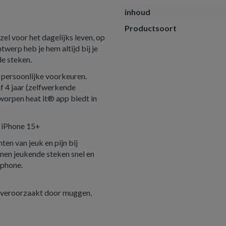
inhoud
Productsoort
zel voor het dagelijks leven, op
twerp heb je hem altijd bij je
de steken.
 persoonlijke voorkeuren.
f 4 jaar (zelfwerkende
tworpen heat it® app biedt in
n iPhone 15+
ten van jeuk en pijn bij
en jeukende steken snel en
tphone.
 veroorzaakt door muggen,