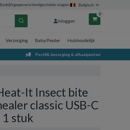
Bedrijfsgegevens
Veelgestelde vragen
Belgisch
0
Inloggen
Verzorging
Baby/Peuter
Huishoudelijk
nkelwagen
PostNL bezorging & afhaalpunten
Uw winkelwagen is leeg.
Vul hem met producten.
Heat-It Insect bite
healer classic USB-C
- 1 stuk