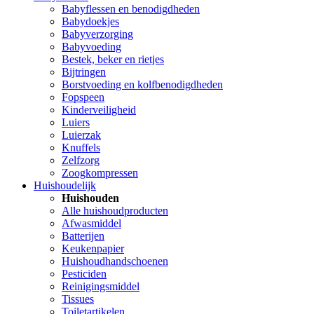
Babyflessen en benodigdheden
Babydoekjes
Babyverzorging
Babyvoeding
Bestek, beker en rietjes
Bijtringen
Borstvoeding en kolfbenodigdheden
Fopspeen
Kinderveiligheid
Luiers
Luierzak
Knuffels
Zelfzorg
Zoogkompressen
Huishoudelijk
Huishouden
Alle huishoudproducten
Afwasmiddel
Batterijen
Keukenpapier
Huishoudhandschoenen
Pesticiden
Reinigingsmiddel
Tissues
Toiletartikelen