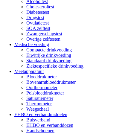
Alcoholtest
Cholesteroltest
Diabetestest
Drugstest
Ovulatietest
SOA zelftest
Zwangerschapstest
Overige zelftesten
Medische voeding
Compacte drinkvoeding
Eiwitrijke drinkvoeding
Standaard drinkvoeding
Ziektespecifieke drinkvoeding
Meetapparatuur
Bloeddrukmeter
Bovenarmbloeddrukmeter
Oorthermometer
Polsbloeddrukmeter
Saturatiemeter
Thermometer
Weegschaal
EHBO en verbandmiddelen
Buisverband
EHBO en verbanddozen
Handschoenen