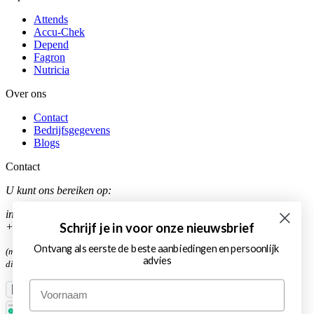
Attends
Accu-Chek
Depend
Fagron
Nutricia
Over ons
Contact
Bedrijfsgegevens
Blogs
Contact
U kunt ons bereiken op:
info@medimart.nl (niet.be)
Schrijf je in voor onze nieuwsbrief
+31704271302
Ontvang als eerste de beste aanbiedingen en persoonlijk
(ma 10:00-12:00uur,
advies
di-vr 9:00-12:00uur)
Voornaam