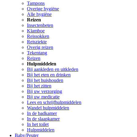
Tampons
Overige hygiëne
Alle hygiëne
Reizen
Insectenbeten
Klamboe
Reissokken
Reisziekte
Overig reizen
Tekentang
Reizen
Hulpmiddelen
Bij aankleden en uitkleden
Bij het eten en drinken
Bij het huishouden
Bij het zitten
Bij uw verzorging
Bij uw medicatie
Lees en schrijfhulpmiddelen
Wandel hulpmiddelen
In de badkamer
In de slaapkamer
In het toilet
Hulpmiddelen
Baby/Peuter