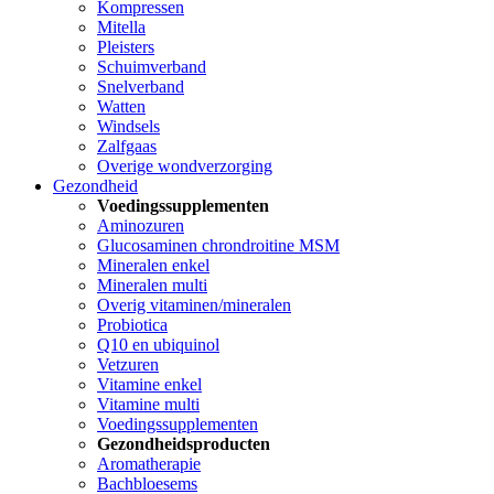
Kompressen
Mitella
Pleisters
Schuimverband
Snelverband
Watten
Windsels
Zalfgaas
Overige wondverzorging
Gezondheid
Voedingssupplementen
Aminozuren
Glucosaminen chrondroitine MSM
Mineralen enkel
Mineralen multi
Overig vitaminen/mineralen
Probiotica
Q10 en ubiquinol
Vetzuren
Vitamine enkel
Vitamine multi
Voedingssupplementen
Gezondheidsproducten
Aromatherapie
Bachbloesems