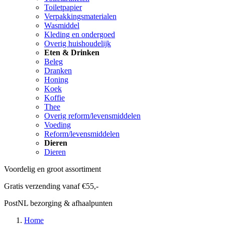
Toiletpapier
Verpakkingsmaterialen
Wasmiddel
Kleding en ondergoed
Overig huishoudelijk
Eten & Drinken
Beleg
Dranken
Honing
Koek
Koffie
Thee
Overig reform/levensmiddelen
Voeding
Reform/levensmiddelen
Dieren
Dieren
Voordelig en groot assortiment
Gratis verzending vanaf €55,-
PostNL bezorging & afhaalpunten
Home