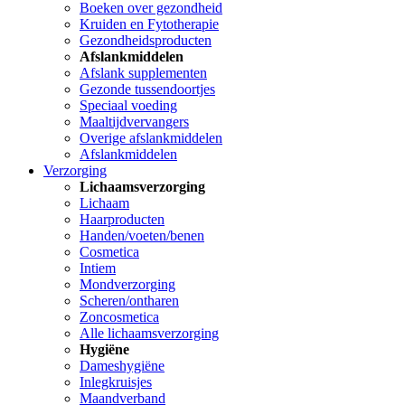
Boeken over gezondheid
Kruiden en Fytotherapie
Gezondheidsproducten
Afslankmiddelen
Afslank supplementen
Gezonde tussendoortjes
Speciaal voeding
Maaltijdvervangers
Overige afslankmiddelen
Afslankmiddelen
Verzorging
Lichaamsverzorging
Lichaam
Haarproducten
Handen/voeten/benen
Cosmetica
Intiem
Mondverzorging
Scheren/ontharen
Zoncosmetica
Alle lichaamsverzorging
Hygiëne
Dameshygiëne
Inlegkruisjes
Maandverband