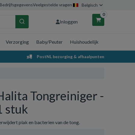
Bedrijfsgegevens
Veelgestelde vragen
Belgisch
0
Inloggen
Verzorging
Baby/Peuter
Huishoudelijk
nkelwagen
PostNL bezorging & afhaalpunten
Uw winkelwagen is leeg.
Vul hem met producten.
Halita Tongreiniger -
1 stuk
rwijdert plak en bacterien van de tong.