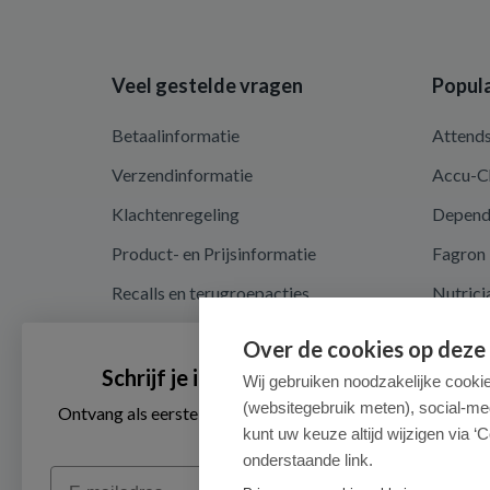
Veel gestelde vragen
Popula
Betaalinformatie
Attend
Verzendinformatie
Accu-C
Klachtenregeling
Depen
Product- en Prijsinformatie
Fagron
Recalls en terugroepacties
Nutrici
Algemene voorwaarden
Over de cookies op deze
Privacy en cookieverklaring
Schrijf je in voor onze nieuwsbrief
Wij gebruiken noodzakelijke cooki
(websitegebruik meten), social-me
Cookieverklaring
Ontvang als eerste de beste aanbiedingen en persoonlijk
advies
kunt uw keuze altijd wijzigen via ‘C
onderstaande link.
Email