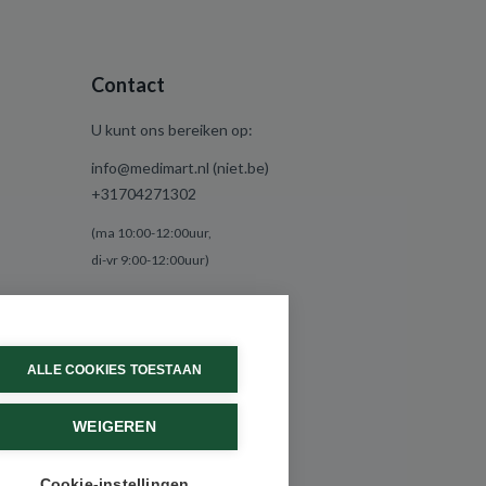
Contact
U kunt ons bereiken op:
info@medimart.nl (niet.be)
+31704271302
(ma 10:00-12:00uur,
di-vr 9:00-12:00uur)
ALLE COOKIES TOESTAAN
WEIGEREN
Cookie-instellingen