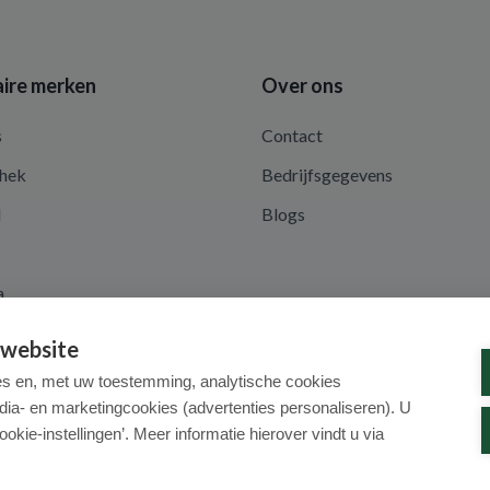
ire merken
Over ons
s
Contact
hek
Bedrijfsgegevens
d
Blogs
a
 website
es en, met uw toestemming, analytische cookies
dia- en marketingcookies (advertenties personaliseren). U
ookie-instellingen’. Meer informatie hierover vindt u via