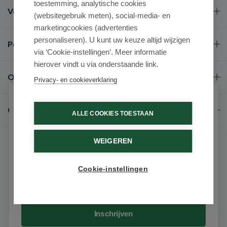
toestemming, analytische cookies
Veel gestelde vragen
(websitegebruik meten), social-media- en
marketingcookies (advertenties
personaliseren). U kunt uw keuze altijd wijzigen
Populaire merken
via ‘Cookie-instellingen’. Meer informatie
hierover vindt u via onderstaande link.
Over ons
Privacy- en cookieverklaring
Schrijf je in voor onze nieuwsbrief
Contact
ALLE COOKIES TOESTAAN
Ontvang als eerste de beste aanbiedingen en persoonlijk
advies
WEIGEREN
Voornaam
Cookie-instellingen
Email
© 2026 - Medimart.be.
Inschrijven