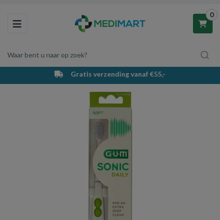
0
Toggle navigation
Waar bent u naar op zoek?
Gratis verzending vanaf €55,-
Winkelwagen
Uw winkelwagen is leeg.
Vul hem met producten.