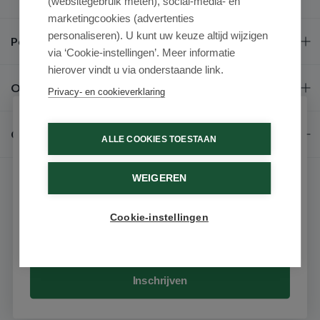
(websitegebruik meten), social-media- en
marketingcookies (advertenties
personaliseren). U kunt uw keuze altijd wijzigen
Populaire merken
via ‘Cookie-instellingen’. Meer informatie
hierover vindt u via onderstaande link.
Over ons
Privacy- en cookieverklaring
Schrijf je in voor onze nieuwsbrief
Contact
ALLE COOKIES TOESTAAN
Ontvang als eerste de beste aanbiedingen en persoonlijk
advies
WEIGEREN
Voornaam
Cookie-instellingen
Email
© 2026 - Medimart.be.
Inschrijven