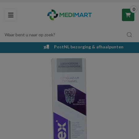
0
Toggle navigation
Waar bent u naar op zoek?
PostNL bezorging & afhaalpunten
Winkelwagen
Uw winkelwagen is leeg.
Vul hem met producten.