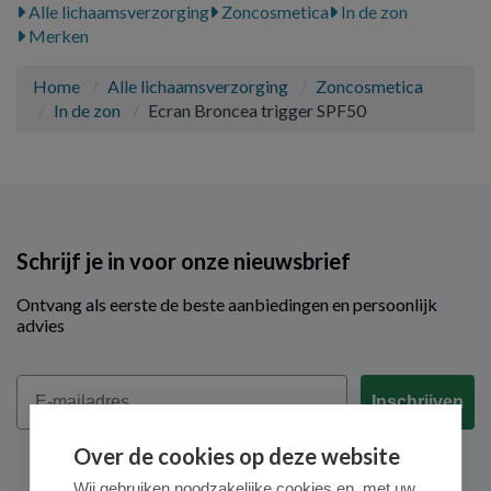
Alle lichaamsverzorging
Zoncosmetica
In de zon
Merken
Home
Alle lichaamsverzorging
Zoncosmetica
In de zon
Ecran Broncea trigger SPF50
Schrijf je in voor onze nieuwsbrief
Ontvang als eerste de beste aanbiedingen en persoonlijk
advies
Email
Inschrijven
Over de cookies op deze website
Wij gebruiken noodzakelijke cookies en, met uw