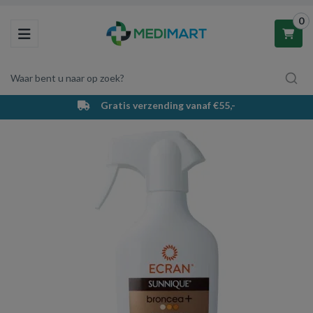
0
Toggle navigation
Waar bent u naar op zoek?
Gratis verzending vanaf €55,-
Winkelwagen
Uw winkelwagen is leeg.
Vul hem met producten.