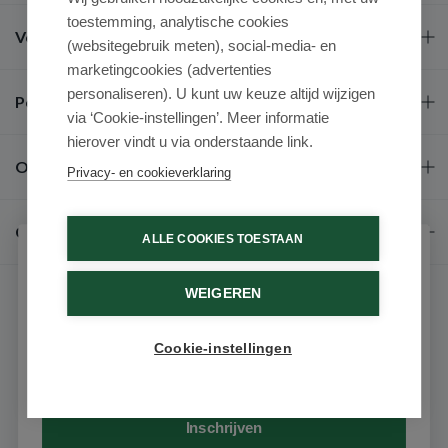
toestemming, analytische cookies
Veel gestelde vragen
(websitegebruik meten), social-media- en
marketingcookies (advertenties
personaliseren). U kunt uw keuze altijd wijzigen
Populaire merken
via ‘Cookie-instellingen’. Meer informatie
hierover vindt u via onderstaande link.
Over ons
Privacy- en cookieverklaring
Contact
ALLE COOKIES TOESTAAN
Schrijf je in voor onze nieuwsbrief
WEIGEREN
Ontvang als eerste de beste aanbiedingen en persoonlijk
advies
Cookie-instellingen
Email
© 2026 - Medimart.be.
Inschrijven