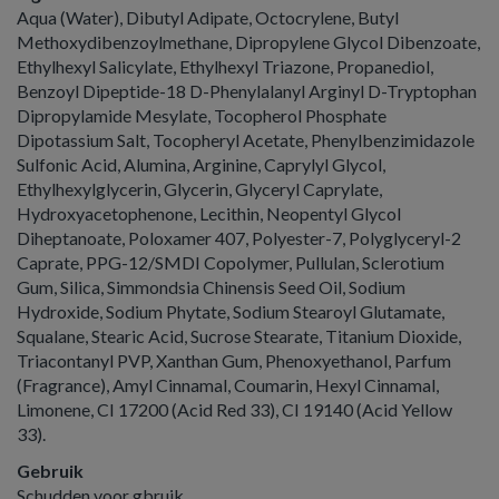
Aqua (Water), Dibutyl Adipate, Octocrylene, Butyl
Methoxydibenzoylmethane, Dipropylene Glycol Dibenzoate,
Ethylhexyl Salicylate, Ethylhexyl Triazone, Propanediol,
Benzoyl Dipeptide-18 D-Phenylalanyl Arginyl D-Tryptophan
Dipropylamide Mesylate, Tocopherol Phosphate
Dipotassium Salt, Tocopheryl Acetate, Phenylbenzimidazole
Sulfonic Acid, Alumina, Arginine, Caprylyl Glycol,
Ethylhexylglycerin, Glycerin, Glyceryl Caprylate,
Hydroxyacetophenone, Lecithin, Neopentyl Glycol
Diheptanoate, Poloxamer 407, Polyester-7, Polyglyceryl-2
Caprate, PPG-12/SMDI Copolymer, Pullulan, Sclerotium
Gum, Silica, Simmondsia Chinensis Seed Oil, Sodium
Hydroxide, Sodium Phytate, Sodium Stearoyl Glutamate,
Squalane, Stearic Acid, Sucrose Stearate, Titanium Dioxide,
Triacontanyl PVP, Xanthan Gum, Phenoxyethanol, Parfum
(Fragrance), Amyl Cinnamal, Coumarin, Hexyl Cinnamal,
Limonene, CI 17200 (Acid Red 33), CI 19140 (Acid Yellow
33).
Gebruik
Schudden voor gbruik.