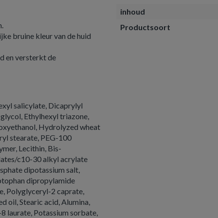
inhoud
n.
Productsoort
ke bruine kleur van de huid
 en versterkt de
xyl salicylate, Dicaprylyl
lycol, Ethylhexyl triazone,
noxyethanol, Hydrolyzed wheat
ryl stearate, PEG-100
mer, Lecithin, Bis-
ates/c10-30 alkyl acrylate
sphate dipotassium salt,
yptophan dipropylamide
e, Polyglyceryl-2 caprate,
 oil, Stearic acid, Alumina,
-8 laurate, Potassium sorbate,