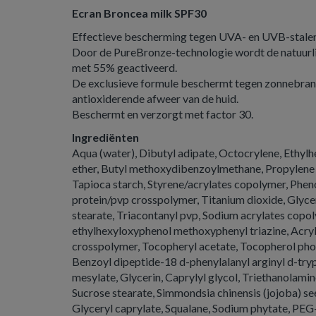
Ecran Broncea milk SPF30
Effectieve bescherming tegen UVA- en UVB-stale
Door de PureBronze-technologie wordt de natuurlij
met 55% geactiveerd.
De exclusieve formule beschermt tegen zonnebrand
antioxiderende afweer van de huid.
Beschermt en verzorgt met factor 30.
Ingrediënten
Aqua (water), Dibutyl adipate, Octocrylene, Ethylhe
ether, Butyl methoxydibenzoylmethane, Propylene g
Tapioca starch, Styrene/acrylates copolymer, Phe
protein/pvp crosspolymer, Titanium dioxide, Glyce
stearate, Triacontanyl pvp, Sodium acrylates copoly
ethylhexyloxyphenol methoxyphenyl triazine, Acryl
crosspolymer, Tocopheryl acetate, Tocopherol pho
Benzoyl dipeptide-18 d-phenylalanyl arginyl d-tr
mesylate, Glycerin, Caprylyl glycol, Triethanolamin
Sucrose stearate, Simmondsia chinensis (jojoba) seed
Glyceryl caprylate, Squalane, Sodium phytate, PEG