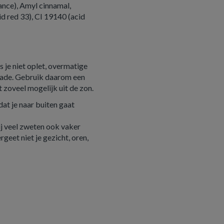
ance), Amyl cinnamal,
d red 33), CI 19140 (acid
s je niet oplet, overmatige
chade. Gebruik daarom een
 zoveel mogelijk uit de zon.
at je naar buiten gaat
ij veel zweten ook vaker
geet niet je gezicht, oren,