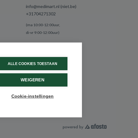
info@medimart.nl (niet.be)
+31704271302
(ma 10:00-12:00uur,
di-vr 9:00-12:00uur)
ALLE COOKIES TOESTAAN
WEIGEREN
Cookie-instellingen