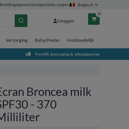
Bedrijfsgegevens
Veelgestelde vragen
Belgisch
0
Inloggen
Verzorging
Baby/Peuter
Huishoudelijk
nkelwagen
PostNL bezorging & afhaalpunten
Uw winkelwagen is leeg.
Vul hem met producten.
Ecran Broncea milk
SPF30 - 370
Milliliter