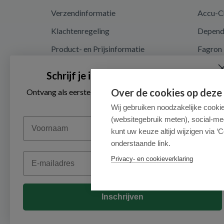
Verzendinformatie
Accu-C
Klachtenregeling
Depen
Product- en Prijsinformatie
Fagron
Recalls en terugroepacties
Nutrici
Schrijf je in voor onze nieuwsbrief
Algemene voorwaarden
Over de cookies op deze
Ontvang als eerste de beste aanbiedingen en persoonlijk
advies
Privacy en cookieverklaring
Wij gebruiken noodzakelijke cooki
(websitegebruik meten), social-me
Voornaam
Cookieverklaring
kunt uw keuze altijd wijzigen via ‘C
onderstaande link.
Email
Privacy- en cookieverklaring
Inschrijven
© 2026 - Medimart.be.