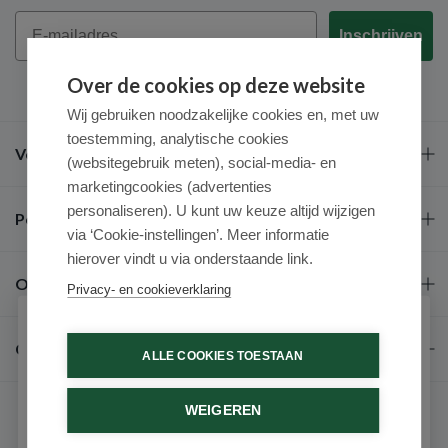
Email
Inschrijven
Over de cookies op deze website
Wij gebruiken noodzakelijke cookies en, met uw
toestemming, analytische cookies
Veel gestelde vragen
(websitegebruik meten), social-media- en
marketingcookies (advertenties
personaliseren). U kunt uw keuze altijd wijzigen
Populaire merken
via ‘Cookie-instellingen’. Meer informatie
hierover vindt u via onderstaande link.
Over ons
Privacy- en cookieverklaring
Schrijf je in voor onze nieuwsbrief
Contact
ALLE COOKIES TOESTAAN
Ontvang als eerste de beste aanbiedingen en persoonlijk
advies
WEIGEREN
Voornaam