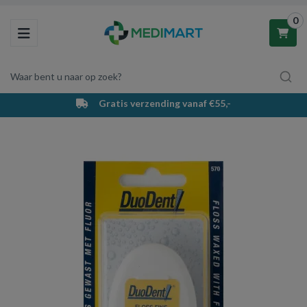
0
Toggle navigation
Waar bent u naar op zoek?
Gratis verzending vanaf €55,-
Winkelwagen
Uw winkelwagen is leeg.
Vul hem met producten.