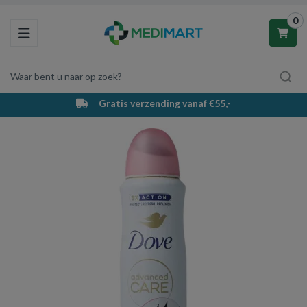
0
Toggle navigation
Waar bent u naar op zoek?
Gratis verzending vanaf €55,-
Winkelwagen
Uw winkelwagen is leeg.
Vul hem met producten.