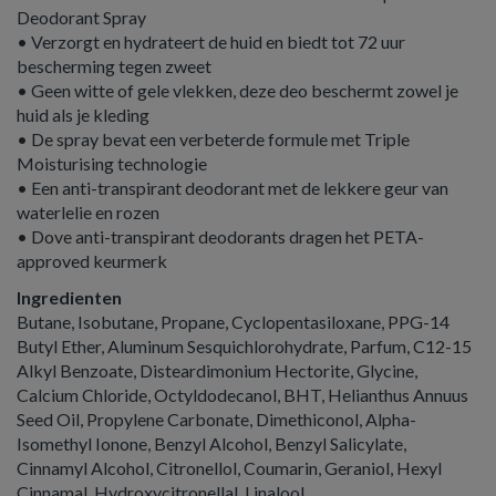
Deodorant Spray
• Verzorgt en hydrateert de huid en biedt tot 72 uur
bescherming tegen zweet
• Geen witte of gele vlekken, deze deo beschermt zowel je
huid als je kleding
• De spray bevat een verbeterde formule met Triple
Moisturising technologie
• Een anti-transpirant deodorant met de lekkere geur van
waterlelie en rozen
• Dove anti-transpirant deodorants dragen het PETA-
approved keurmerk
Ingredienten
Butane, Isobutane, Propane, Cyclopentasiloxane, PPG-14
Butyl Ether, Aluminum Sesquichlorohydrate, Parfum, C12-15
Alkyl Benzoate, Disteardimonium Hectorite, Glycine,
Calcium Chloride, Octyldodecanol, BHT, Helianthus Annuus
Seed Oil, Propylene Carbonate, Dimethiconol, Alpha-
Isomethyl Ionone, Benzyl Alcohol, Benzyl Salicylate,
Cinnamyl Alcohol, Citronellol, Coumarin, Geraniol, Hexyl
Cinnamal, Hydroxycitronellal, Linalool.