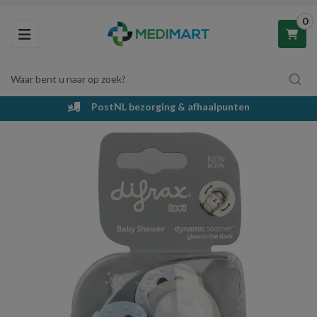
0
Toggle navigation
Waar bent u naar op zoek?
PostNL bezorging & afhaalpunten
Winkelwagen
Uw winkelwagen is leeg.
Vul hem met producten.