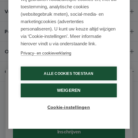
toestemming, analytische cookies
Veel gestelde vragen
(websitegebruik meten), social-media- en
marketingcookies (advertenties
personaliseren). U kunt uw keuze altijd wijzigen
Populaire merken
via ‘Cookie-instellingen’. Meer informatie
hierover vindt u via onderstaande link.
Over ons
Privacy- en cookieverklaring
Contact
ALLE COOKIES TOESTAAN
Schrijf je in voor onze nieuwsbrief
WEIGEREN
Ontvang als eerste de beste aanbiedingen en persoonlijk
advies
Cookie-instellingen
Email
© 2026 - Medimart.be.
Inschrijven