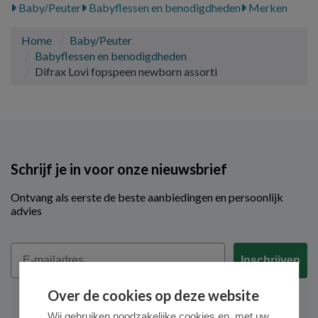
Baby/Peuter
Babyflessen en benodigdheden
Merken
Home
Baby/Peuter
Babyflessen en benodigdheden
Difrax Lovi fopspeen newborn assorti
Schrijf je in voor onze nieuwsbrief
Ontvang als eerste de beste aanbiedingen en persoonlijk
advies
Email
Inschrijven
Over de cookies op deze website
Wij gebruiken noodzakelijke cookies en, met uw