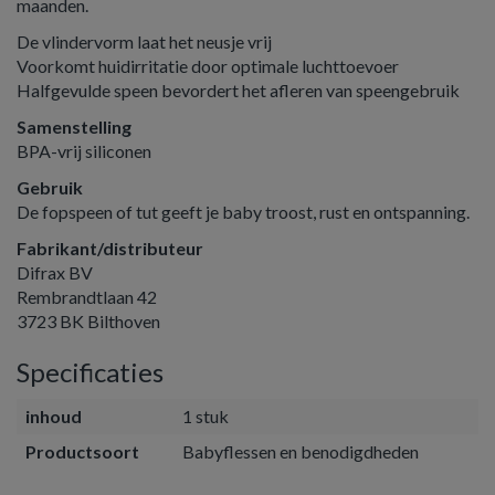
maanden.
De vlindervorm laat het neusje vrij
Voorkomt huidirritatie door optimale luchttoevoer
Halfgevulde speen bevordert het afleren van speengebruik
Samenstelling
BPA-vrij siliconen
Gebruik
De fopspeen of tut geeft je baby troost, rust en ontspanning.
Fabrikant/distributeur
Difrax BV
Rembrandtlaan 42
3723 BK Bilthoven
Specificaties
inhoud
1 stuk
Productsoort
Babyflessen en benodigdheden