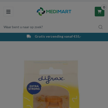
0
Toggle navigation
Waar bent u naar op zoek?
Gratis verzending vanaf €55,-
Winkelwagen
Uw winkelwagen is leeg.
Vul hem met producten.