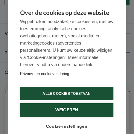
Over de cookies op deze website
Wij gebruiken noodzakelijke cookies en, met uw
toestemming, analytische cookies
Veel gestelde vragen
(websitegebruik meten), social-media- en
marketingcookies (advertenties
personaliseren). U kunt uw keuze altijd wijzigen
Populaire merken
via ‘Cookie-instellingen’. Meer informatie
hierover vindt u via onderstaande link.
Over ons
Privacy- en cookieverklaring
Contact
ALLE COOKIES TOESTAAN
Schrijf je in voor onze nieuwsbrief
WEIGEREN
Ontvang als eerste de beste aanbiedingen en persoonlijk
advies
Cookie-instellingen
Email