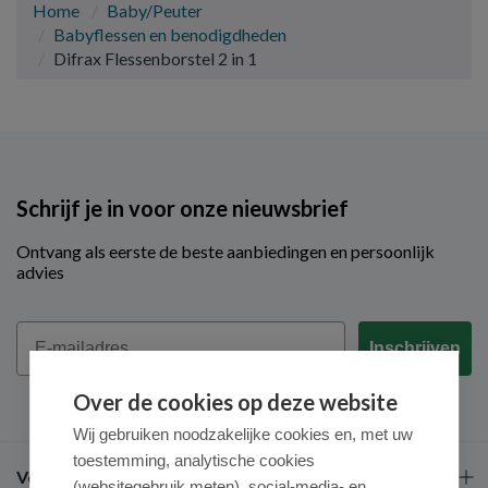
Home
Baby/Peuter
Babyflessen en benodigdheden
Difrax Flessenborstel 2 in 1
Schrijf je in voor onze nieuwsbrief
Ontvang als eerste de beste aanbiedingen en persoonlijk
advies
Email
Inschrijven
Over de cookies op deze website
Wij gebruiken noodzakelijke cookies en, met uw
toestemming, analytische cookies
Veel gestelde vragen
(websitegebruik meten), social-media- en