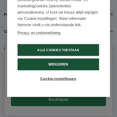
marketingcookies (advertenties
personaliseren). U kunt uw keuze altijd wijzigen
Populaire merken
via ‘Cookie-instellingen’. Meer informatie
hierover vindt u via onderstaande link.
Over ons
Privacy- en cookieverklaring
Contact
ALLE COOKIES TOESTAAN
Schrijf je in voor onze nieuwsbrief
WEIGEREN
Ontvang als eerste de beste aanbiedingen en persoonlijk
advies
Cookie-instellingen
Email
© 2026 - Medimart.be.
Inschrijven