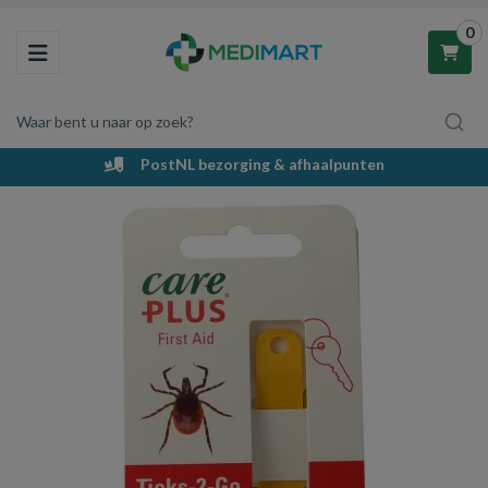
0
Toggle navigation
Waar bent u naar op zoek?
PostNL bezorging & afhaalpunten
Winkelwagen
Uw winkelwagen is leeg.
Vul hem met producten.