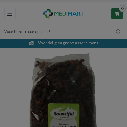
0
Toggle navigation
Waar bent u naar op zoek?
Voordelig en groot assortiment
Winkelwagen
Uw winkelwagen is leeg.
Vul hem met producten.