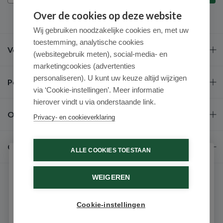
Over de cookies op deze website
Wij gebruiken noodzakelijke cookies en, met uw
toestemming, analytische cookies
Veel gestelde vragen
(websitegebruik meten), social-media- en
marketingcookies (advertenties
personaliseren). U kunt uw keuze altijd wijzigen
Populaire merken
via ‘Cookie-instellingen’. Meer informatie
hierover vindt u via onderstaande link.
Over ons
Privacy- en cookieverklaring
Contact
ALLE COOKIES TOESTAAN
Schrijf je in voor onze nieuwsbrief
WEIGEREN
Ontvang als eerste de beste aanbiedingen en persoonlijk
advies
Cookie-instellingen
Email