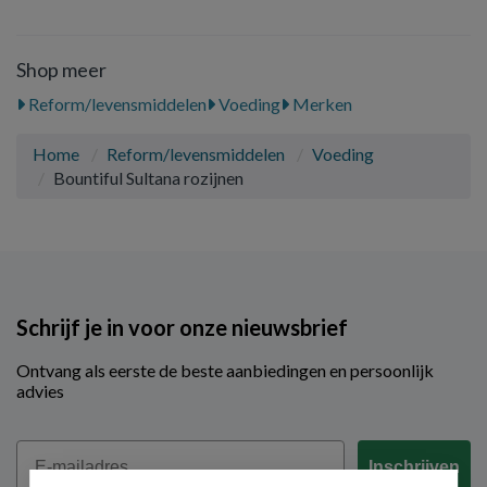
Shop meer
Reform/levensmiddelen
Voeding
Merken
Home
Reform/levensmiddelen
Voeding
Bountiful Sultana rozijnen
Schrijf je in voor onze nieuwsbrief
Ontvang als eerste de beste aanbiedingen en persoonlijk
advies
Email
Inschrijven