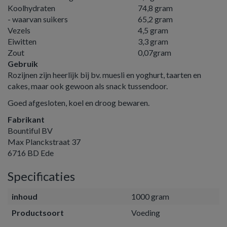
Koolhydraten
74,8 gram
- waarvan suikers
65,2 gram
Vezels
4,5 gram
Eiwitten
3,3 gram
Zout
0,07gram
Gebruik
Rozijnen zijn heerlijk bij bv. muesli en yoghurt, taarten en
cakes, maar ook gewoon als snack tussendoor.
Goed afgesloten, koel en droog bewaren.
Fabrikant
Bountiful BV
Max Planckstraat 37
6716 BD Ede
Specificaties
inhoud
1000 gram
Productsoort
Voeding