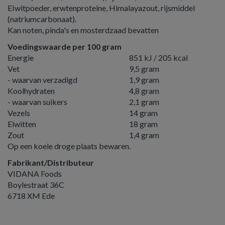
EIwitpoeder, erwtenproteine, Himalayazout, rijsmiddel
(natriumcarbonaat).
Kan noten, pinda's en mosterdzaad bevatten
Voedingswaarde per 100 gram
Energie
851 kJ / 205 kcal
Vet
9,5 gram
- waarvan verzadigd
1,9 gram
Koolhydraten
4,8 gram
- waarvan suikers
2,1 gram
Vezels
14 gram
Eiwitten
18 gram
Zout
1,4 gram
Op een koele droge plaats bewaren.
Fabrikant/Distributeur
VIDANA Foods
Boylestraat 36C
6718 XM Ede