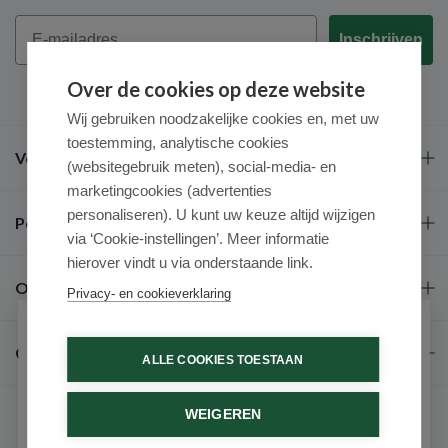
Email
Inschrijven
Over de cookies op deze website
Wij gebruiken noodzakelijke cookies en, met uw
toestemming, analytische cookies
Veel gestelde vragen
(websitegebruik meten), social-media- en
marketingcookies (advertenties
personaliseren). U kunt uw keuze altijd wijzigen
Populaire merken
via ‘Cookie-instellingen’. Meer informatie
hierover vindt u via onderstaande link.
Over ons
Privacy- en cookieverklaring
Schrijf je in voor onze nieuwsbrief
Contact
ALLE COOKIES TOESTAAN
Ontvang als eerste de beste aanbiedingen en persoonlijk
advies
WEIGEREN
Voornaam