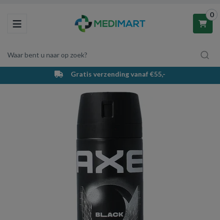
0
Toggle navigation
Waar bent u naar op zoek?
Gratis verzending vanaf €55,-
Winkelwagen
Uw winkelwagen is leeg.
Vul hem met producten.