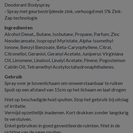
Deodorant Bodyspray
- Spray met geurbestrijdende zink, verhoogd met 5% Zink-
Zap technologie
Ingredienten
Alcohol Denat., Butane, Isobutane, Propane, Parfum, Zinc
Neodecanoate, Isopropyl Myristate, Alpha-Isomethyl
Ionone, Benzyl Benzoate, Beta-Caryophyllene, Citral,
Citronellol, Geraniol, Geranyl Acetate, Juniperus Virginiana
Oil, Limonene, Linalool, Linalyl Acetate, Pinene, Pogostemon
Cablin Oil, Tetramethyl Acetyloctahydronaphthalenes.
Gebruik
Spray over je bovenlichaam om onweerstaanbaar te ruiken
Spuit op een afstand van 15cm op het lichaam en laat drogen
Niet op beschadigde huid spuiten. Stop het gebruik bij uitslag
of irritatie.
Vermijd opzettelijk inademen. Kort drukken zonder langdurig
te verstuiven.
Enkel gebruiken in goed geventileerde ruimten. Niet in de
richting van de ogen spuiten.