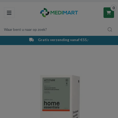
0
Toggle navigation
Waar bent u naar op zoek?
Gratis verzending vanaf €55,-
Winkelwagen
Uw winkelwagen is leeg.
Vul hem met producten.