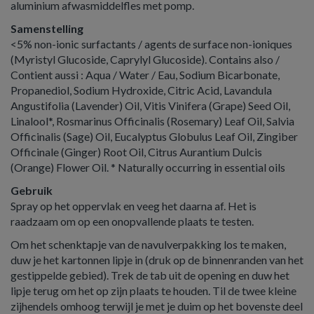
aluminium afwasmiddelfles met pomp.
Samenstelling
<5% non-ionic surfactants / agents de surface non-ioniques
(Myristyl Glucoside, Caprylyl Glucoside). Contains also /
Contient aussi : Aqua / Water / Eau, Sodium Bicarbonate,
Propanediol, Sodium Hydroxide, Citric Acid, Lavandula
Angustifolia (Lavender) Oil, Vitis Vinifera (Grape) Seed Oil,
Linalool*, Rosmarinus Officinalis (Rosemary) Leaf Oil, Salvia
Officinalis (Sage) Oil, Eucalyptus Globulus Leaf Oil, Zingiber
Officinale (Ginger) Root Oil, Citrus Aurantium Dulcis
(Orange) Flower Oil. * Naturally occurring in essential oils
Gebruik
Spray op het oppervlak en veeg het daarna af. Het is
raadzaam om op een onopvallende plaats te testen.
Om het schenktapje van de navulverpakking los te maken,
duw je het kartonnen lipje in (druk op de binnenranden van het
gestippelde gebied). Trek de tab uit de opening en duw het
lipje terug om het op zijn plaats te houden. Til de twee kleine
zijhendels omhoog terwijl je met je duim op het bovenste deel