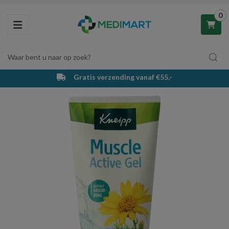
0
Toggle navigation
Waar bent u naar op zoek?
Gratis verzending vanaf €55,-
Winkelwagen
Uw winkelwagen is leeg.
Vul hem met producten.