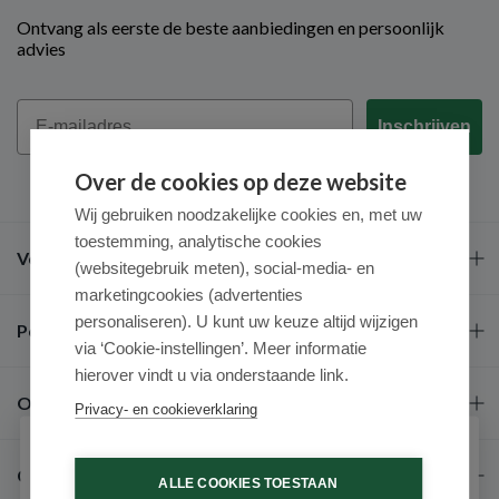
Ontvang als eerste de beste aanbiedingen en persoonlijk
advies
Email
Inschrijven
Over de cookies op deze website
Wij gebruiken noodzakelijke cookies en, met uw
toestemming, analytische cookies
Veel gestelde vragen
(websitegebruik meten), social-media- en
marketingcookies (advertenties
personaliseren). U kunt uw keuze altijd wijzigen
Populaire merken
via ‘Cookie-instellingen’. Meer informatie
hierover vindt u via onderstaande link.
Over ons
Privacy- en cookieverklaring
Schrijf je in voor onze nieuwsbrief
Contact
ALLE COOKIES TOESTAAN
Ontvang als eerste de beste aanbiedingen en persoonlijk