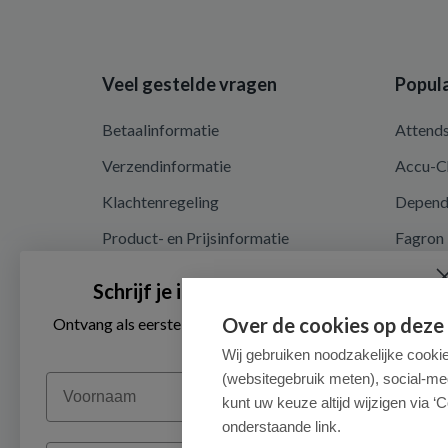
Veel gestelde vragen
Popula
Betaalinformatie
Attend
Verzendinformatie
Accu-C
Klachtenregeling
Depen
Product- en Prijsinformatie
Fagron
Recalls en terugroepacties
Nutrici
Schrijf je in voor onze nieuwsbrief
Algemene voorwaarden
Over de cookies op deze
Ontvang als eerste de beste aanbiedingen en persoonlijk
advies
Privacy en cookieverklaring
Wij gebruiken noodzakelijke cooki
(websitegebruik meten), social-me
Voornaam
Cookieverklaring
kunt uw keuze altijd wijzigen via ‘C
onderstaande link.