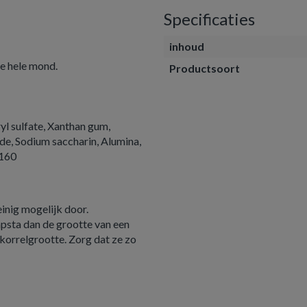
Specificaties
inhoud
de hele mond.
Productsoort
yl sulfate, Xanthan gum,
ide, Sodium saccharin, Alumina,
4160
einig mogelijk door.
apsta dan de grootte van een
tkorrelgrootte. Zorg dat ze zo