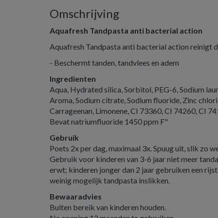
Omschrijving
Aquafresh Tandpasta anti bacterial action
Aquafresh Tandpasta anti bacterial action reinigt 
- Beschermt tanden, tandvlees en adem
Ingredienten
Aqua, Hydrated silica, Sorbitol, PEG-6, Sodium laur
Aroma, Sodium citrate, Sodium fluoride, Zinc chlor
Carrageenan, Limonene, CI 73360, CI 74260, CI 7
Bevat natriumfluoride 1450 ppm F"
Gebruik
Poets 2x per dag, maximaal 3x. Spuug uit, slik zo w
Gebruik voor kinderen van 3-6 jaar niet meer tand
erwt; kinderen jonger dan 2 jaar gebruiken een rijs
weinig mogelijk tandpasta inslikken.
Bewaaradvies
Buiten bereik van kinderen houden.
Na opening 12 maanden te gebruiken.