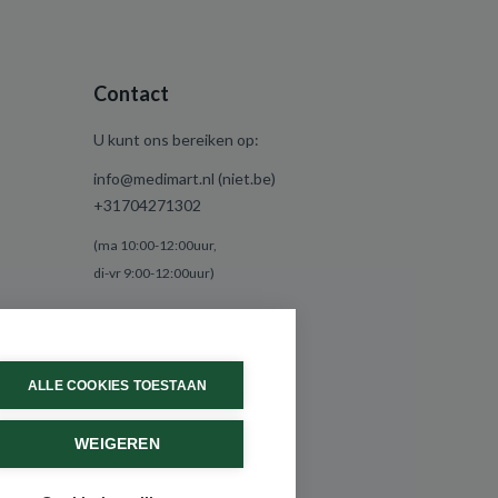
Contact
U kunt ons bereiken op:
info@medimart.nl (niet.be)
+31704271302
(ma 10:00-12:00uur,
di-vr 9:00-12:00uur)
ALLE COOKIES TOESTAAN
WEIGEREN