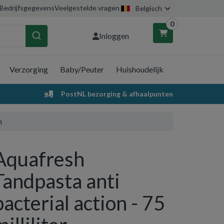
Bedrijfsgegevens
Veelgestelde vragen
Belgisch
0
Inloggen
Verzorging
Baby/Peuter
Huishoudelijk
nkelwagen
PostNL bezorging & afhaalpunten
Uw winkelwagen is leeg.
n
Vul hem met producten.
Aquafresh
Tandpasta anti
bacterial action - 75