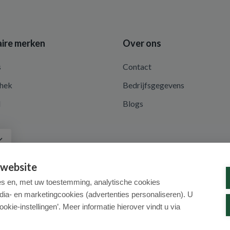
ire merken
Over ons
s
Contact
hek
Bedrijfsgegevens
d
Blogs
a
 website
es en, met uw toestemming, analytische cookies
dia- en marketingcookies (advertenties personaliseren). U
ookie-instellingen’. Meer informatie hierover vindt u via