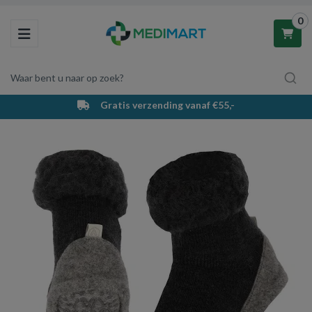
0
Toggle navigation
Waar bent u naar op zoek?
Gratis verzending vanaf €55,-
Winkelwagen
Uw winkelwagen is leeg.
Vul hem met producten.