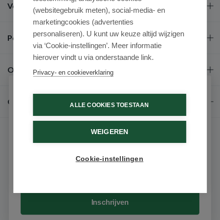
Veel gestelde vragen
(websitegebruik meten), social-media- en
marketingcookies (advertenties
personaliseren). U kunt uw keuze altijd wijzigen
Populaire merken
via ‘Cookie-instellingen’. Meer informatie
hierover vindt u via onderstaande link.
Over ons
Privacy- en cookieverklaring
Schrijf je in voor onze nieuwsbrief
Contact
ALLE COOKIES TOESTAAN
Ontvang als eerste de beste aanbiedingen en persoonlijk
advies
WEIGEREN
Voornaam
Cookie-instellingen
Email
© 2026 - Medimart.be.
Inschrijven