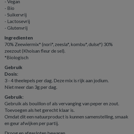
- Vegan
- Bio
- Suikervrij
- Lactosevrij
- Glutenvrij
Ingredienten
70% Zeewiermix* (nori*, zeesla*, kombu*, dulse*) 30%
zeezout (Khoisan fleur de sel).
*Biologisch
Gebruik
Dosis
:
3 - 4 theelepels per dag. Deze mix is rijk aan jodium.
Niet meer dan 3g per dag.
Gebruik
:
Gebruik als bouillon of als vervanging van peper en zout.
Toevoegen als het gerecht klaar is.
Omdat dit een natuurproduct is kunnen samenstelling, smaak
en geur afwijken per partij.
Droog en afgesloten bewaren.