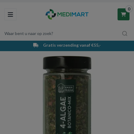
0
Toggle navigation
Waar bent u naar op zoek?
Gratis verzending vanaf €55,-
Winkelwagen
Uw winkelwagen is leeg.
Vul hem met producten.