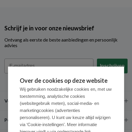
Schrijf je in voor onze nieuwsbrief
Ontvang als eerste de beste aanbiedingen en persoonlijk
advies
Email
Inschrijven
Over de cookies op deze website
Wij gebruiken noodzakelijke cookies en, met uw
toestemming, analytische cookies
Veel gestelde vragen
(websitegebruik meten), social-media- en
marketingcookies (advertenties
personaliseren). U kunt uw keuze altijd wijzigen
Populaire merken
via ‘Cookie-instellingen’. Meer informatie
hierover vindt u via onderstaande link.